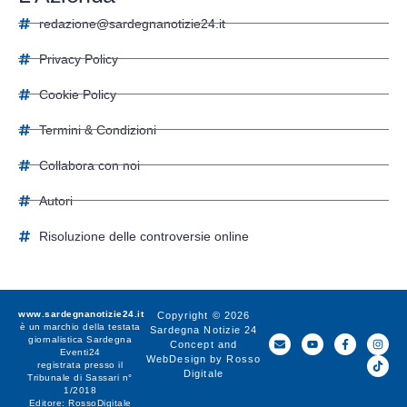
redazione@sardegnanotizie24.it
Privacy Policy
Cookie Policy
Termini & Condizioni
Collabora con noi
Autori
Risoluzione delle controversie online
www.sardegnanotizie24.it
Copyright © 2026
è un marchio della testata
Sardegna Notizie 24
giornalistica
Sardegna
Concept and
Eventi24
WebDesign by
Rosso
registrata presso il
Digitale
Tribunale di Sassari n°
1/2018
Editore:
RossoDigitale