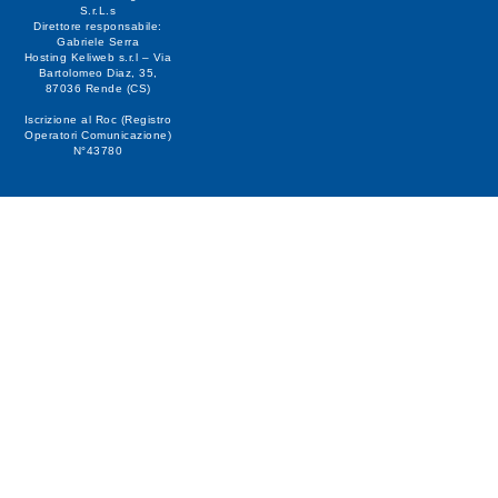
S.r.L.s
Direttore responsabile:
Gabriele Serra
Hosting Keliweb s.r.l – Via
Bartolomeo Diaz, 35,
87036 Rende (CS)
Iscrizione al Roc (Registro
Operatori Comunicazione)
N°43780