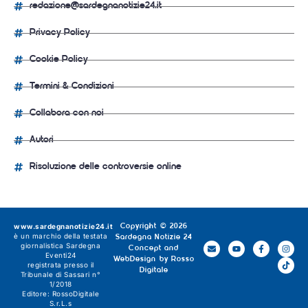
redazione@sardegnanotizie24.it
Privacy Policy
Cookie Policy
Termini & Condizioni
Collabora con noi
Autori
Risoluzione delle controversie online
www.sardegnanotizie24.it
Copyright © 2026
è un marchio della testata
Sardegna Notizie 24
giornalistica
Sardegna
Concept and
Eventi24
WebDesign by
Rosso
registrata presso il
Digitale
Tribunale di Sassari n°
1/2018
Editore:
RossoDigitale
S.r.L.s