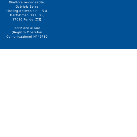
Direttore responsabile:
Gabriele Serra
Hosting Keliweb s.r.l – Via
Bartolomeo Diaz, 35,
87036 Rende (CS)
Iscrizione al Roc
(Registro Operatori
Comunicazione) N°43780