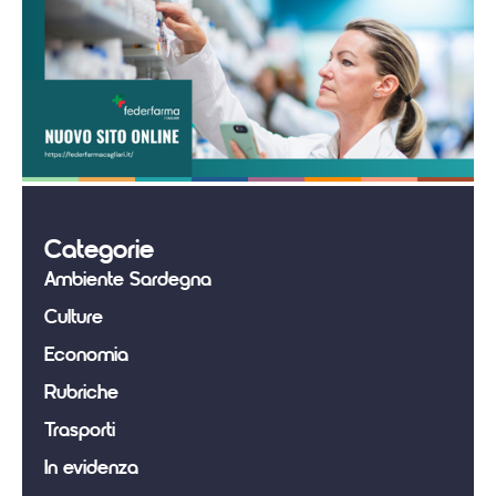
Categorie
Ambiente Sardegna
Culture
Economia
Rubriche
Trasporti
In evidenza