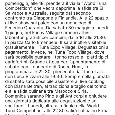
pomeriggio, alle 18, prenderà il via la “World Tuna
Competition”, che vedrà dapprima la sfida tra El
Salvador e Australia, seguita dal secondo
confronto tra Giappone e Finlandia. Alle 22 spazio
al live show sul palco con un monologo di
Federico Quaranta. Da sabato 30 maggio a lunedì
1 giugno, nel Funny Village saranno attivi i
laboratori gratuiti per bambini, dalle 16 alle 21.30.
In piazza Carlo Emanuele III sarà inoltre visitabile
gratuitamente il Tuna Expo Village. Degustazioni a
pagamento, invece, nel Tuna Food Village, dove
sarà possibile gustare il tonno rosso e i piatti tipici
carlofortini. Grande attesa per l’appuntamento di
sabato con il concerto di Rocco Hunt, in
programma alle 22.30, preceduto dal Tuna Talk
con Luca Bizzarri alle 19.30. Sempre nella giornata
di sabato sarà possibile assistere al live cooking
con Diana Beltran, al tradizionale taglio del tonno
e alla sfida culinaria tra Marocco e Siria.
Domenica saranno Pino e gli Anticorpi a chiudere
una giornata dedicata alle degustazioni e agli
spettacoli. Lunedì, oltre alla finale della World
Tuna Competition, alle 22.30 salirà sul palco Ermal