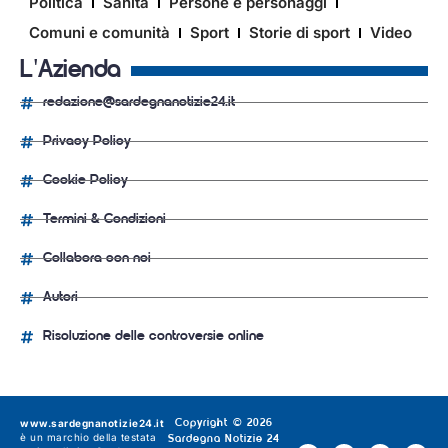
Politica
Sanità
Persone e personaggi
Comuni e comunità
Sport
Storie di sport
Video
L'Azienda
redazione@sardegnanotizie24.it
Privacy Policy
Cookie Policy
Termini & Condizioni
Collabora con noi
Autori
Risoluzione delle controversie online
www.sardegnanotizie24.it
Copyright © 2026
è un marchio della testata
Sardegna Notizie 24