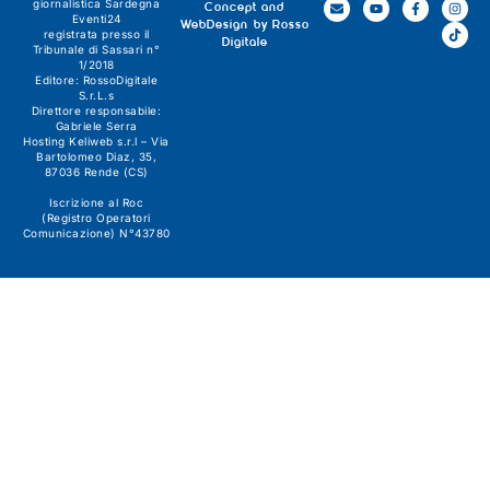
giornalistica
Sardegna
Concept and
Eventi24
WebDesign by
Rosso
registrata presso il
Digitale
Tribunale di Sassari n°
1/2018
Editore:
RossoDigitale
S.r.L.s
Direttore responsabile:
Gabriele Serra
Hosting Keliweb s.r.l – Via
Bartolomeo Diaz, 35,
87036 Rende (CS)
Iscrizione al Roc
(Registro Operatori
Comunicazione) N°43780