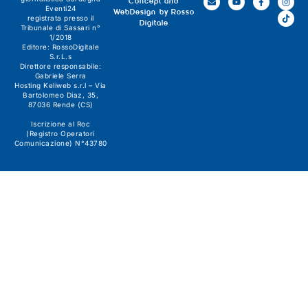
Concept and
Eventi24
WebDesign by
Rosso
registrata presso il
Digitale
Tribunale di Sassari n°
1/2018
Editore:
RossoDigitale
S.r.L.s
Direttore responsabile:
Gabriele Serra
Hosting Keliweb s.r.l – Via
Bartolomeo Diaz, 35,
87036 Rende (CS)
Iscrizione al Roc
(Registro Operatori
Comunicazione) N°43780