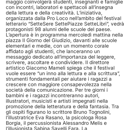
maggio coinvolgerà studenti, insegnanti e famiglie
con incontri, laboratori e spettacoli all’insegna
della lettura e della creatività. L’iniziativa,
organizzata dalla Pro Loco nell’ambito del festival
letterario “SetteSere SettePiazze SetteLibri”, vedrà
protagonisti 98 alunni delle scuole del paese.
L’apertura è in programma mercoledì mattina nella
piazza Il Giorno del Giudizio, davanti alle scuole
elementari e medie, con un momento corale
affidato agli studenti, che lanceranno un
messaggio dedicato all’importanza del leggere,
scrivere, ascoltare e condividere. Il direttore
artistico Giacomo Mameli spiega che il festival
vuole essere “un inno alla lettura e alla scrittura”,
strumenti fondamentali per aiutare i ragazzi a
crescere con maggiore consapevolezza nella
società della comunicazione. Per tre giorni i
bambini e i ragazzi incontreranno autori,
illustratori, musicisti e artisti impegnati nella
promozione della letteratura e della fantasia. Tra
gli ospiti figurano lo scrittore Bruno Tognolini,
l’illustratrice Eva Rasano, la psicologa Rosa
Borgia, il percussionista Alessandro Melis e
l’illusionista Sabina Savelli Fara. La