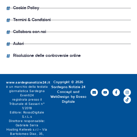
Cookie Policy
Termini & Condizioni
Collabora con noi
Autori
Risoluzione delle controversie online
www.sardegnanotizie24.it
Copyright © 2026
è un marchio della testata
Sardegna Notizie 24
giornalistica
Sardegna
Concept and
Eventi24
WebDesign by
Rosso
registrata presso il
Digitale
Tribunale di Sassari n°
1/2018
Editore:
RossoDigitale
S.r.L.s
Direttore responsabile:
Gabriele Serra
Hosting Keliweb s.r.l – Via
Bartolomeo Diaz, 35,