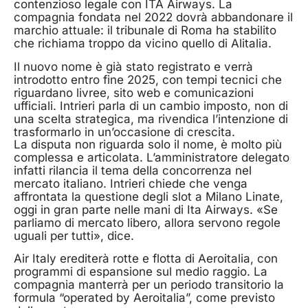
contenzioso legale con ITA Airways. La
compagnia fondata nel 2022 dovrà abbandonare il
marchio attuale: il tribunale di Roma ha stabilito
che richiama troppo da vicino quello di Alitalia.
Il nuovo nome è già stato registrato e verrà
introdotto entro fine 2025, con tempi tecnici che
riguardano livree, sito web e comunicazioni
ufficiali. Intrieri parla di un cambio imposto, non di
una scelta strategica, ma rivendica l’intenzione di
trasformarlo in un’occasione di crescita.
La disputa non riguarda solo il nome, è molto più
complessa e articolata. L’amministratore delegato
infatti rilancia il tema della concorrenza nel
mercato italiano. Intrieri chiede che venga
affrontata la questione degli slot a Milano Linate,
oggi in gran parte nelle mani di Ita Airways. «Se
parliamo di mercato libero, allora servono regole
uguali per tutti», dice.
Air Italy erediterà rotte e flotta di Aeroitalia, con
programmi di espansione sul medio raggio. La
compagnia manterrà per un periodo transitorio la
formula “operated by Aeroitalia”, come previsto