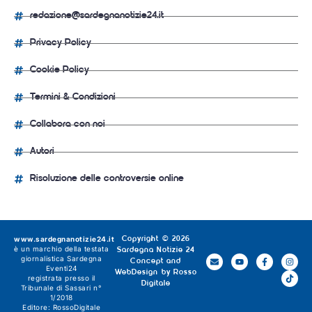
redazione@sardegnanotizie24.it
Privacy Policy
Cookie Policy
Termini & Condizioni
Collabora con noi
Autori
Risoluzione delle controversie online
www.sardegnanotizie24.it
Copyright © 2026
è un marchio della testata
Sardegna Notizie 24
giornalistica
Sardegna
Concept and
Eventi24
WebDesign by
Rosso
registrata presso il
Digitale
Tribunale di Sassari n°
1/2018
Editore:
RossoDigitale