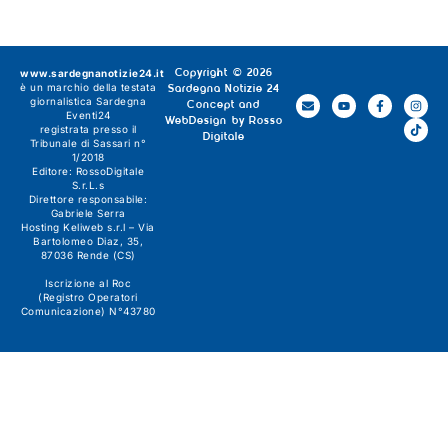
www.sardegnanotizie24.it
Copyright © 2026
è un marchio della testata
Sardegna Notizie 24
giornalistica
Sardegna
Concept and
Eventi24
WebDesign by
Rosso
registrata presso il
Digitale
Tribunale di Sassari n°
1/2018
Editore:
RossoDigitale
S.r.L.s
Direttore responsabile:
Gabriele Serra
Hosting Keliweb s.r.l – Via
Bartolomeo Diaz, 35,
87036 Rende (CS)
Iscrizione al Roc
(Registro Operatori
Comunicazione) N°43780