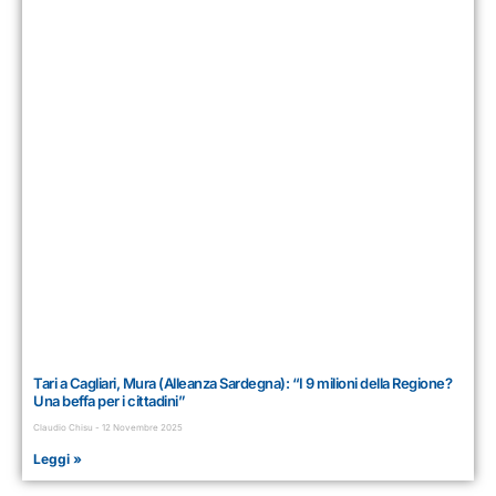
Tari a Cagliari, Mura (Alleanza Sardegna): “I 9 milioni della Regione?
Una beffa per i cittadini”
Claudio Chisu
12 Novembre 2025
Leggi »