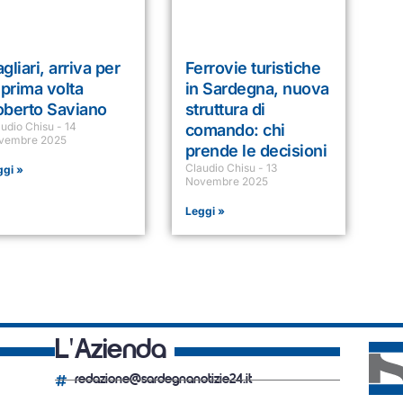
gliari, arriva per
Ferrovie turistiche
 prima volta
in Sardegna, nuova
oberto Saviano
struttura di
audio Chisu
14
comando: chi
vembre 2025
prende le decisioni
Claudio Chisu
13
ggi »
Novembre 2025
Leggi »
L'Azienda
redazione@sardegnanotizie24.it