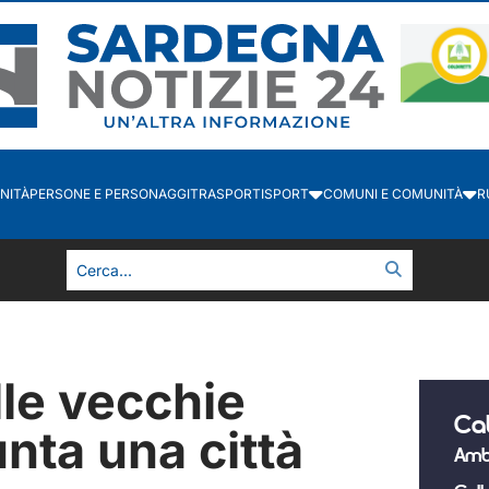
NITÀ
PERSONE E PERSONAGGI
TRASPORTI
SPORT
COMUNI E COMUNITÀ
R
lle vecchie
Ca
unta una città
Amb