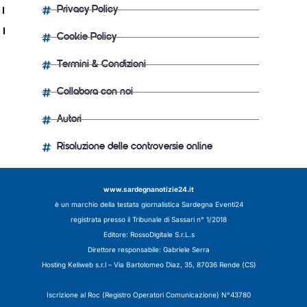
Privacy Policy
Cookie Policy
Termini & Condizioni
Collabora con noi
Autori
Risoluzione delle controversie online
www.sardegnanotizie24.it
è un marchio della testata giornalistica
Sardegna Eventi24
registrata presso il Tribunale di Sassari n° 1/2018
Editore:
RossoDigitale S.r.L.s
Direttore responsabile: Gabriele Serra
Hosting Keliweb s.r.l – Via Bartolomeo Diaz, 35, 87036 Rende (CS)
Iscrizione al Roc (Registro Operatori Comunicazione) N°43780