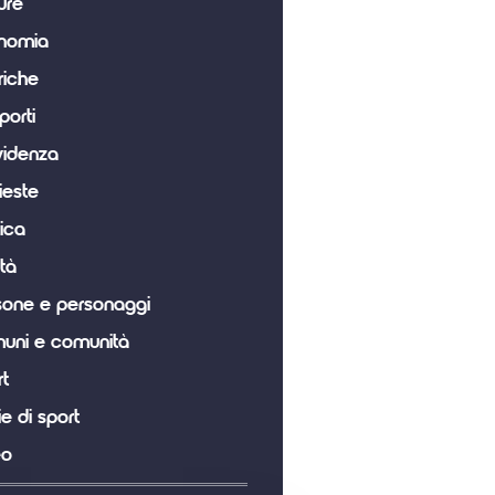
ure
nomia
riche
porti
videnza
ieste
tica
tà
sone e personaggi
uni e comunità
t
ie di sport
eo