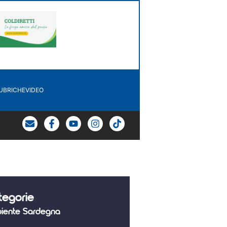
UBRICHE
VIDEO
tegorie
iente Sardegna