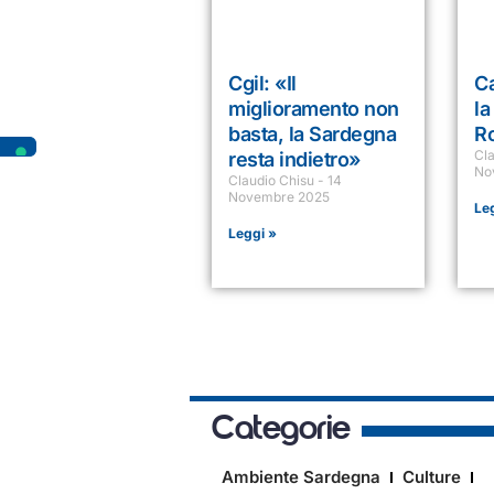
Cgil: «Il
Ca
miglioramento non
la
basta, la Sardegna
R
Cl
resta indietro»
No
Claudio Chisu
14
Novembre 2025
Le
Leggi »
Categorie
Ambiente Sardegna
Culture