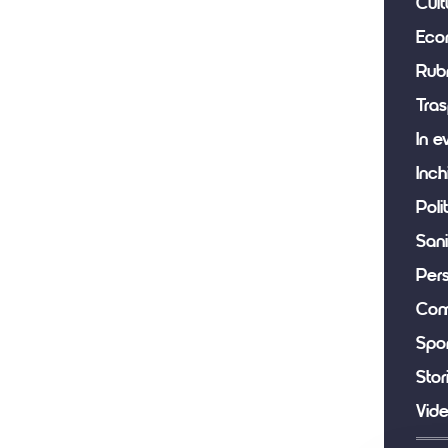
Cult
Eco
Rub
Tras
In e
Inch
Poli
Sani
Per
Com
Spor
Stor
Vid