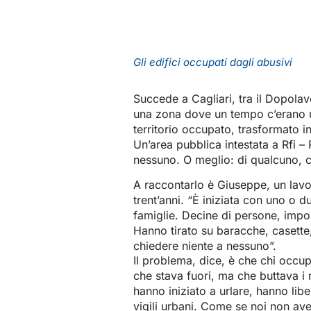
Gli edifici occupati dagli abusivi
Succede a Cagliari, tra il Dopolav
una zona dove un tempo c’erano uff
territorio occupato, trasformato in
Un’area pubblica intestata a Rfi – R
nessuno. O meglio: di qualcuno, c
A raccontarlo è Giuseppe, un lavo
trent’anni. “È iniziata con uno o d
famiglie. Decine di persone, impos
Hanno tirato su baracche, casette
chiedere niente a nessuno”.
Il problema, dice, è che chi occ
che stava fuori, ma che buttava i 
hanno iniziato a urlare, hanno lib
vigili urbani. Come se noi non aves