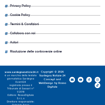
Privacy Policy
Cookie Policy
Termini & Condizioni
Collabora con noi
Autori
Risoluzione delle controversie online
www.sardegnanotizie24.it
Copyright © 2026
è un marchio della testata
Sardegna Notizie 24
giornalistica
Sardegna
Concept and
Eventi24
WebDesign by
Rosso
registrata presso il
Digitale
Tribunale di Sassari n°
1/2018
Editore:
RossoDigitale
S.r.L.s
Direttore responsabile:
Gabriele Serra