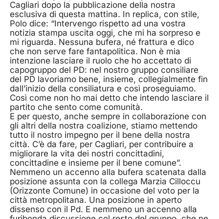
Cagliari dopo la pubblicazione della nostra
esclusiva di questa mattina. In replica, con stile,
Polo dice: “Intervengo rispetto ad una vostra
notizia stampa uscita oggi, che mi ha sorpreso e
mi riguarda. Nessuna bufera, né frattura e dico
che non serve fare fantapolitica. Non è mia
intenzione lasciare il ruolo che ho accettato di
capogruppo del PD: nel nostro gruppo consiliare
del PD lavoriamo bene, insieme, collegialmente fin
dall’inizio della consiliatura e così proseguiamo.
Così come non ho mai detto che intendo lasciare il
partito che sento come comunità.
E per questo, anche sempre in collaborazione con
gli altri della nostra coalizione, stiamo mettendo
tutto il nostro impegno per il bene della nostra
città. C’è da fare, per Cagliari, per contribuire a
migliorare la vita dei nostri concittadini,
concittadine e insieme per il bene comune”.
Nemmeno un accenno alla bufera scatenata dalla
posizione assunta con la collega Marzia Cilloccu
(Orizzonte Comune) in occasione del voto per la
città metropolitana. Una posizione in aperto
dissenso con il Pd. E nemmeno un accenno alla
furibonda discussione col resto del gruppo, che ne