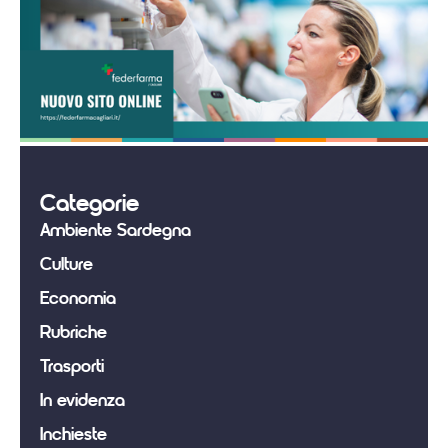
Categorie
Ambiente Sardegna
Culture
Economia
Rubriche
Trasporti
In evidenza
Inchieste