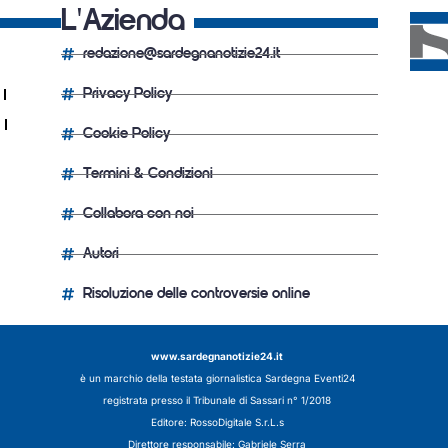
L'Azienda
redazione@sardegnanotizie24.it
Privacy Policy
Cookie Policy
Termini & Condizioni
Collabora con noi
Autori
Risoluzione delle controversie online
www.sardegnanotizie24.it
è un marchio della testata giornalistica
Sardegna Eventi24
registrata presso il Tribunale di Sassari n° 1/2018
Editore:
RossoDigitale S.r.L.s
Direttore responsabile: Gabriele Serra