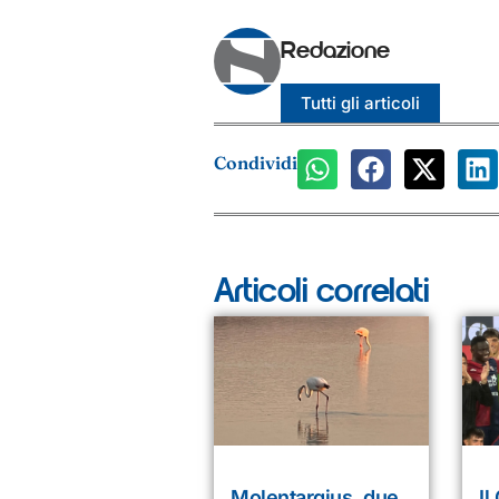
Redazione
Tutti gli articoli
Condividi
Articoli correlati
Molentargius, due
Il