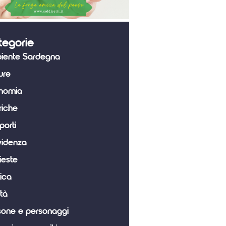
tegorie
iente Sardegna
ure
nomia
riche
porti
videnza
ieste
tica
tà
sone e personaggi