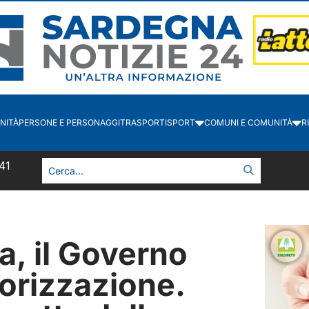
NITÀ
PERSONE E PERSONAGGI
TRASPORTI
SPORT
COMUNI E COMUNITÀ
R
41
a, il Governo
torizzazione.