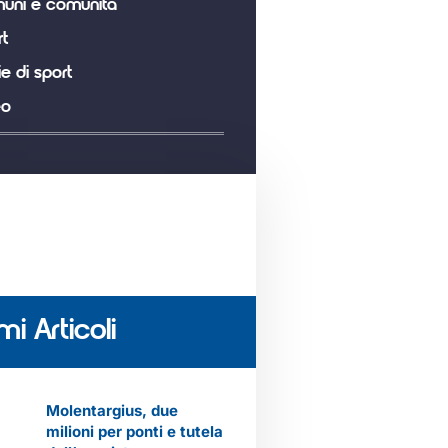
uni e comunità
t
ie di sport
eo
mi Articoli
Molentargius, due
milioni per ponti e tutela