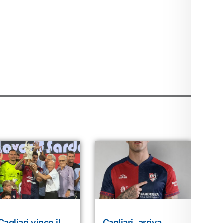
 Cagliari vince il
Cagliari, arriva