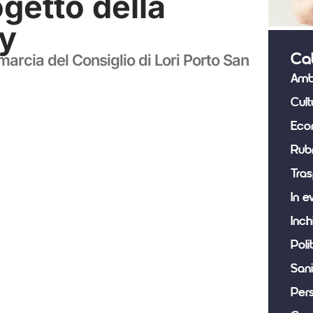
ogetto della
ay
marcia del Consiglio di Lori Porto San
Ca
Amb
Cult
Eco
Rub
Tras
In e
Inch
Poli
Sani
Per