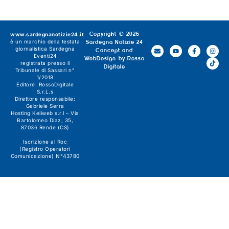
www.sardegnanotizie24.it
Copyright © 2026
è un marchio della testata
Sardegna Notizie 24
giornalistica
Sardegna
Concept and
Eventi24
WebDesign by
Rosso
registrata presso il
Digitale
Tribunale di Sassari n°
1/2018
Editore:
RossoDigitale
S.r.L.s
Direttore responsabile:
Gabriele Serra
Hosting Keliweb s.r.l – Via
Bartolomeo Diaz, 35,
87036 Rende (CS)
Iscrizione al Roc
(Registro Operatori
Comunicazione) N°43780