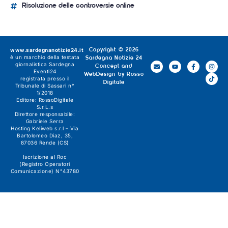
Risoluzione delle controversie online
www.sardegnanotizie24.it
Copyright © 2026
è un marchio della testata
Sardegna Notizie 24
giornalistica
Sardegna
Concept and
Eventi24
WebDesign by
Rosso
registrata presso il
Digitale
Tribunale di Sassari n°
1/2018
Editore:
RossoDigitale
S.r.L.s
Direttore responsabile:
Gabriele Serra
Hosting Keliweb s.r.l – Via
Bartolomeo Diaz, 35,
87036 Rende (CS)
Iscrizione al Roc
(Registro Operatori
Comunicazione) N°43780