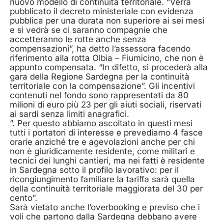
nuovo modello di continuità territoriale. “Verrà
pubblicato il decreto ministeriale con evidenza
pubblica per una durata non superiore ai sei mesi
e si vedrà se ci saranno compagnie che
accetteranno le rotte anche senza
compensazioni”, ha detto l’assessora facendo
riferimento alla rotta Olbia – Fiumicino, che non è
appunto compensata. “In difetto, si procederà alla
gara della Regione Sardegna per la continuità
territoriale con la compensazione”. Gli incentivi
contenuti nel fondo sono rappresentati da 80
milioni di euro più 23 per gli aiuti sociali, riservati
ai sardi senza limiti anagrafici.
”. Per questo abbiamo ascoltato in questi mesi
tutti i portatori di interesse e prevediamo 4 fasce
orarie anziché tre e agevolazioni anche per chi
non è giuridicamente residente, come militari e
tecnici dei lunghi cantieri, ma nei fatti è residente
in Sardegna sotto il profilo lavorativo: per il
ricongiungimento familiare la tariffa sarà quella
della continuità territoriale maggiorata del 30 per
cento”.
Sarà vietato anche l’overbooking e previso che i
voli che partono dalla Sardegna debbano avere