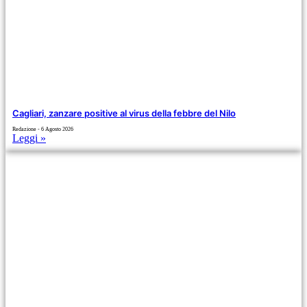
Cagliari, zanzare positive al virus della febbre del Nilo
Redazione
6 Agosto 2026
Leggi »