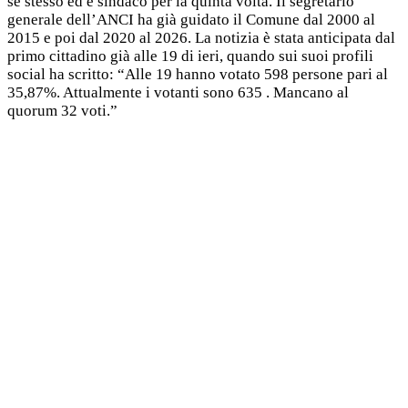
sé stesso ed è sindaco per la quinta volta. Il segretario
generale dell’ANCI ha già guidato il Comune dal 2000 al
2015 e poi dal 2020 al 2026. La notizia è stata anticipata dal
primo cittadino già alle 19 di ieri, quando sui suoi profili
social ha scritto: “Alle 19 hanno votato 598 persone pari al
35,87%. Attualmente i votanti sono 635 . Mancano al
quorum 32 voti.”