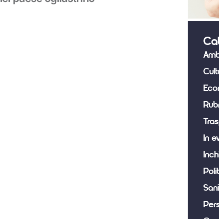
Ca
Amb
Cult
Eco
Rub
Tras
In e
Inch
Poli
Sani
Per