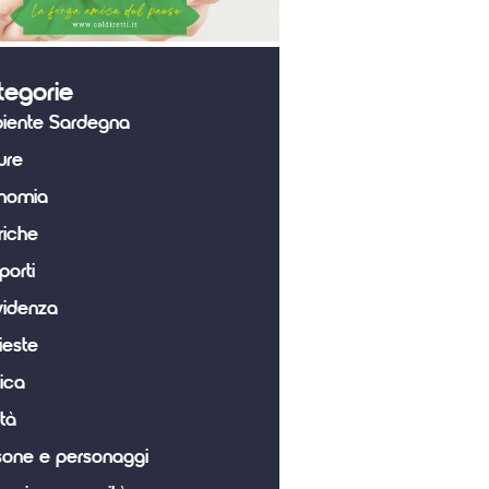
tegorie
iente Sardegna
ure
nomia
riche
porti
videnza
ieste
tica
tà
sone e personaggi