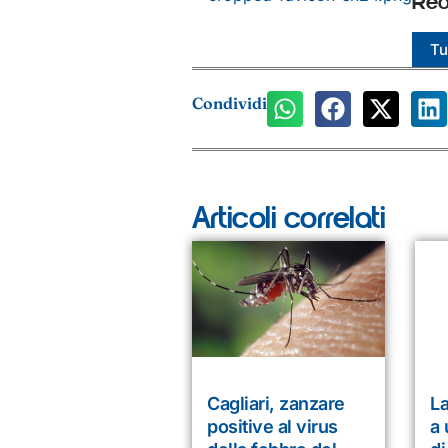
Red
Tut
Condividi
Articoli correlati
Cagliari, zanzare
L
positive al virus
a 