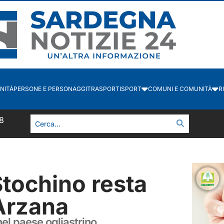
NITÀ
PERSONE E PERSONAGGI
TRASPORTI
SPORT
COMUNI E COMUNITÀ
R
8
tochino resta
Arzana
l paese ogliastrino