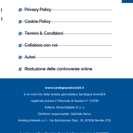
Privacy Policy
Cookie Policy
Termini & Condizioni
Collabora con noi
Autori
Risoluzione delle controversie online
www.sardegnanotizie24.it
è un marchio della testata giornalistica
Sardegna Eventi24
registrata presso il Tribunale di Sassari n° 1/2018
Editore:
RossoDigitale S.r.L.s
Direttore responsabile: Gabriele Serra
Hosting Keliweb s.r.l – Via Bartolomeo Diaz, 35, 87036 Rende (CS)