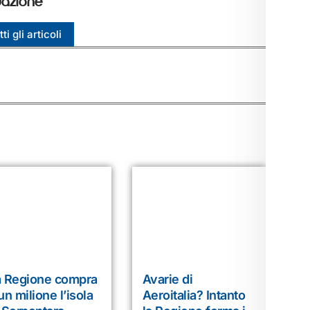
azione
ti gli articoli
a Regione compra
Avarie di
un milione l’isola
Aeroitalia? Intanto