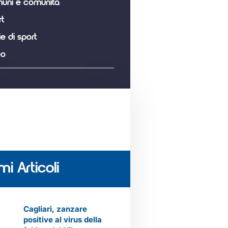
uni e comunità
t
ie di sport
eo
mi Articoli
Cagliari, zanzare
positive al virus della