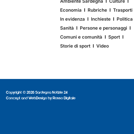
Ambiente Sardegna
Culture
Economia
Rubriche
Trasporti
In evidenza
Inchieste
Politica
Sanità
Persone e personaggi
Comuni e comunità
Sport
Storie di sport
Video
Copyright © 2026 Sardegna Notizie 24
Concept and WebDesign by
Rosso Digitale