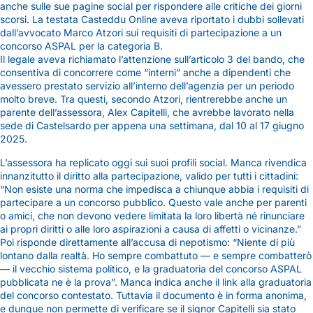
anche sulle sue pagine social per rispondere alle critiche dei giorni
scorsi. La testata Casteddu Online aveva riportato i dubbi sollevati
dall’avvocato Marco Atzori sui requisiti di partecipazione a un
concorso ASPAL per la categoria B.
Il legale aveva richiamato l’attenzione sull’articolo 3 del bando, che
consentiva di concorrere come “interni” anche a dipendenti che
avessero prestato servizio all’interno dell’agenzia per un periodo
molto breve. Tra questi, secondo Atzori, rientrerebbe anche un
parente dell’assessora, Alex Capitelli, che avrebbe lavorato nella
sede di Castelsardo per appena una settimana, dal 10 al 17 giugno
2025.
L’assessora ha replicato oggi sui suoi profili social. Manca rivendica
innanzitutto il diritto alla partecipazione, valido per tutti i cittadini:
“Non esiste una norma che impedisca a chiunque abbia i requisiti di
partecipare a un concorso pubblico. Questo vale anche per parenti
o amici, che non devono vedere limitata la loro libertà né rinunciare
ai propri diritti o alle loro aspirazioni a causa di affetti o vicinanze.”
Poi risponde direttamente all’accusa di nepotismo: “Niente di più
lontano dalla realtà. Ho sempre combattuto — e sempre combatterò
— il vecchio sistema politico, e la graduatoria del concorso ASPAL
pubblicata ne è la prova”. Manca indica anche il link alla graduatoria
del concorso contestato. Tuttavia il documento è in forma anonima,
e dunque non permette di verificare se il signor Capitelli sia stato