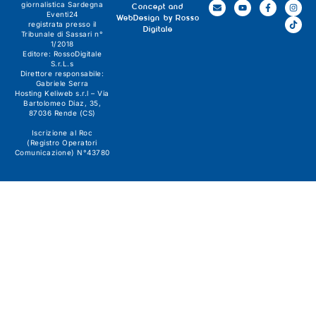
giornalistica
Sardegna
Concept and
Eventi24
WebDesign by
Rosso
registrata presso il
Digitale
Tribunale di Sassari n°
1/2018
Editore:
RossoDigitale
S.r.L.s
Direttore responsabile:
Gabriele Serra
Hosting Keliweb s.r.l – Via
Bartolomeo Diaz, 35,
87036 Rende (CS)
Iscrizione al Roc
(Registro Operatori
Comunicazione) N°43780