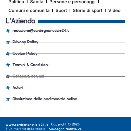
Politica
Sanità
Persone e personaggi
Comuni e comunità
Sport
Storie di sport
Video
L'Azienda
redazione@sardegnanotizie24.it
Privacy Policy
Cookie Policy
Termini & Condizioni
Collabora con noi
Autori
Risoluzione delle controversie online
www.sardegnanotizie24.it
Copyright © 2026
è un marchio della testata
Sardegna Notizie 24