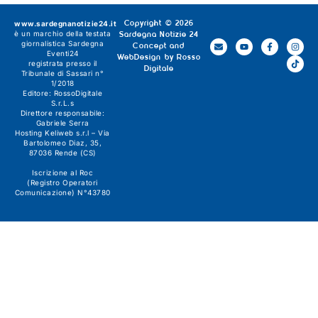
www.sardegnanotizie24.it
Copyright © 2026
è un marchio della testata
Sardegna Notizie 24
giornalistica
Sardegna
Concept and
Eventi24
WebDesign by
Rosso
registrata presso il
Digitale
Tribunale di Sassari n°
1/2018
Editore:
RossoDigitale
S.r.L.s
Direttore responsabile:
Gabriele Serra
Hosting Keliweb s.r.l – Via
Bartolomeo Diaz, 35,
87036 Rende (CS)
Iscrizione al Roc
(Registro Operatori
Comunicazione) N°43780