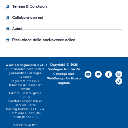
Termini & Condizioni
Collabora con noi
Autori
Risoluzione delle controversie online
www.sardegnanotizie24.it
Copyright © 2026
è un marchio della testata
Sardegna Notizie 24
giornalistica
Sardegna
Concept and
Eventi24
WebDesign by
Rosso
registrata presso il
Digitale
Tribunale di Sassari n°
1/2018
Editore:
RossoDigitale
S.r.L.s
Direttore responsabile:
Gabriele Serra
Hosting Keliweb s.r.l – Via
Bartolomeo Diaz, 35,
87036 Rende (CS)
Iscrizione al Roc