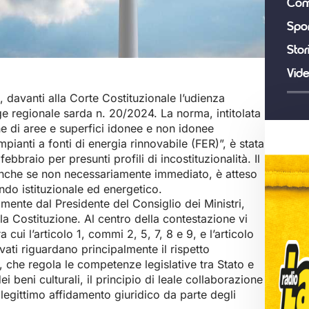
Com
Spor
Stor
Vid
, davanti alla Corte Costituzionale l’udienza
ge regionale sarda n. 20/2024. La norma, intitolata
ne di aree e superfici idonee e non idonee
mpianti a fonti di energia rinnovabile (FER)”, è stata
braio per presunti profili di incostituzionalità. Il
nche se non necessariamente immediato, è atteso
ndo istituzionale ed energetico.
mente dal Presidente del Consiglio dei Ministri,
lla Costituzione. Al centro della contestazione vi
a cui l’articolo 1, commi 2, 5, 7, 8 e 9, e l’articolo
evati riguardano principalmente il rispetto
e, che regola le competenze legislative tra Stato e
ei beni culturali, il principio di leale collaborazione
el legittimo affidamento giuridico da parte degli