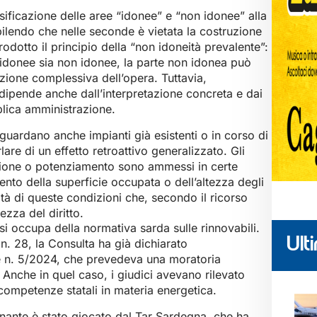
sificazione delle aree “idonee” e “non idonee” alla
bilendo che nelle seconde è vietata la costruzione
trodotto il principio della “non idoneità prevalente”:
 idonee sia non idonee, la parte non idonea può
zione complessiva dell’opera. Tuttavia,
 dipende anche dall’interpretazione concreta e dai
bblica amministrazione.
guardano anche impianti già esistenti o in corso di
are di un effetto retroattivo generalizzato. Gli
ruzione o potenziamento sono ammessi in certe
ento della superficie occupata o dell’altezza degli
ità di queste condizioni che, secondo il ricorso
zza del diritto.
si occupa della normativa sarda sulle rinnovabili.
Ulti
n. 28, la Consulta ha già dichiarato
le n. 5/2024, che prevedeva una moratoria
. Anche in quel caso, i giudici avevano rilevato
ompetenze statali in materia energetica.
inante è stato giocato dal Tar Sardegna, che ha