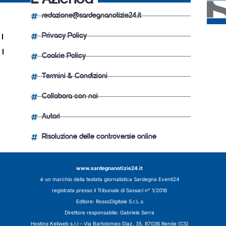
redazione@sardegnanotizie24.it
Privacy Policy
Cookie Policy
Termini & Condizioni
Collabora con noi
Autori
Risoluzione delle controversie online
www.sardegnanotizie24.it
è un marchio della testata giornalistica
Sardegna Eventi24
registrata presso il Tribunale di Sassari n° 1/2018
Editore:
RossoDigitale S.r.L.s
Direttore responsabile: Gabriele Serra
Hosting Keliweb s.r.l – Via Bartolomeo Diaz, 35, 87036 Rende (CS)