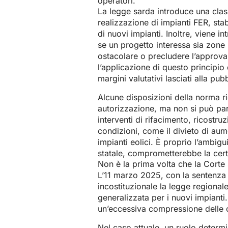
operatori.
La legge sarda introduce una clas
realizzazione di impianti FER, sta
di nuovi impianti. Inoltre, viene in
se un progetto interessa sia zone
ostacolare o precludere l’approva
l’applicazione di questo principio
margini valutativi lasciati alla pu
Alcune disposizioni della norma ri
autorizzazione, ma non si può parl
interventi di rifacimento, ricost
condizioni, come il divieto di aum
impianti eolici. È proprio l’ambigu
statale, comprometterebbe la certe
Non è la prima volta che la Corte 
L’11 marzo 2025, con la sentenza 
incostituzionale la legge regiona
generalizzata per i nuovi impianti
un’eccessiva compressione delle c
Nel caso attuale, un ruolo determ