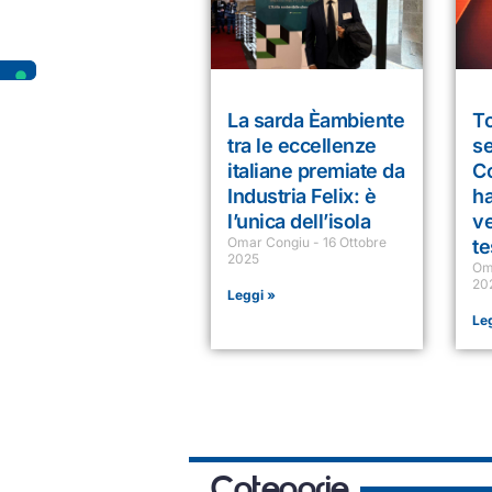
La sarda Èambiente
T
tra le eccellenze
se
italiane premiate da
Co
Industria Felix: è
ha
l’unica dell’isola
ve
Omar Congiu
16 Ottobre
te
2025
Om
20
Leggi »
Le
Categorie