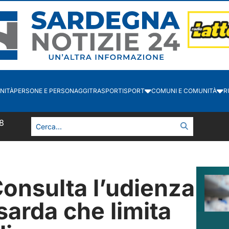
NITÀ
PERSONE E PERSONAGGI
TRASPORTI
SPORT
COMUNI E COMUNITÀ
R
9
onsulta l’udienza
sarda che limita