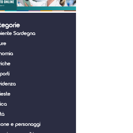
tegorie
iente Sardegna
ure
nomia
riche
porti
videnza
ieste
tica
tà
sone e personaggi