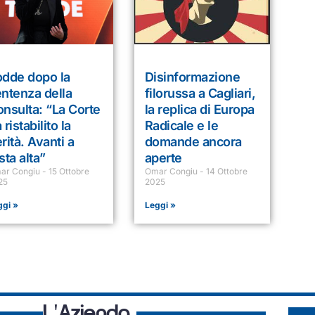
odde dopo la
Disinformazione
ntenza della
filorussa a Cagliari,
nsulta: “La Corte
la replica di Europa
 ristabilito la
Radicale e le
rità. Avanti a
domande ancora
sta alta”
aperte
ar Congiu
15 Ottobre
Omar Congiu
14 Ottobre
25
2025
ggi »
Leggi »
L'Azienda