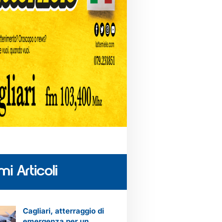
mi Articoli
Cagliari, atterraggio di
emergenza per un