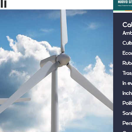
li
Ca
Amb
Cult
Eco
Rub
Tras
In e
Inch
Poli
Sani
Per