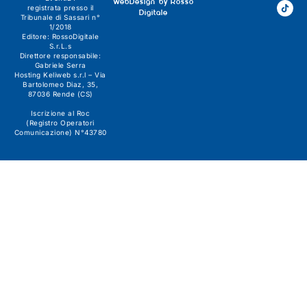
WebDesign by
Rosso
registrata presso il
Digitale
Tribunale di Sassari n°
1/2018
Editore:
RossoDigitale
S.r.L.s
Direttore responsabile:
Gabriele Serra
Hosting Keliweb s.r.l – Via
Bartolomeo Diaz, 35,
87036 Rende (CS)
Iscrizione al Roc
(Registro Operatori
Comunicazione) N°43780