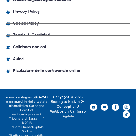
Privacy Policy
Cookie Policy
Termini & Condizioni
Collabora con noi
Autori
Risoluzione delle controversie online
www.sardegnanotizie24.it
Copyright © 2026
è un marchio della testata
Sardegna Notizie 24
giornalistica
Sardegna
Concept and
Eventi24
WebDesign by
Rosso
registrata presso il
Digitale
Tribunale di Sassari n°
1/2018
Editore:
RossoDigitale
S.r.L.s
Direttore responsabile: