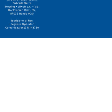
Gabriele Serra
Hosting Keliweb s.r.l – Via
Bartolomeo Diaz, 35,
87036 Rende (CS)
Iscrizione al Roc
(Registro Operatori
Comunicazione) N°43780