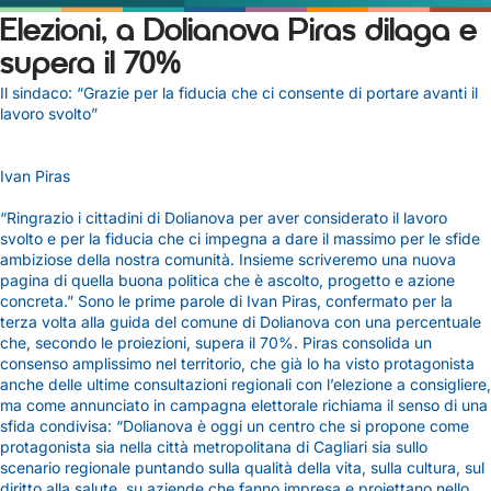
Elezioni, a Dolianova Piras dilaga e
supera il 70%
Il sindaco: “Grazie per la fiducia che ci consente di portare avanti il
lavoro svolto”
Ivan Piras
“Ringrazio i cittadini di Dolianova per aver considerato il lavoro
svolto e per la fiducia che ci impegna a dare il massimo per le sfide
ambiziose della nostra comunità. Insieme scriveremo una nuova
pagina di quella buona politica che è ascolto, progetto e azione
concreta.” Sono le prime parole di Ivan Piras, confermato per la
terza volta alla guida del comune di Dolianova con una percentuale
che, secondo le proiezioni, supera il 70%. Piras consolida un
consenso amplissimo nel territorio, che già lo ha visto protagonista
anche delle ultime consultazioni regionali con l’elezione a consigliere,
ma come annunciato in campagna elettorale richiama il senso di una
sfida condivisa: “Dolianova è oggi un centro che si propone come
protagonista sia nella città metropolitana di Cagliari sia sullo
scenario regionale puntando sulla qualità della vita, sulla cultura, sul
diritto alla salute, su aziende che fanno impresa e proiettano nello