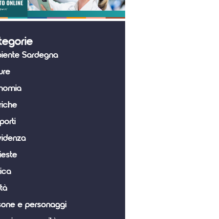
tegorie
iente Sardegna
ure
nomia
riche
porti
videnza
ieste
tica
tà
sone e personaggi