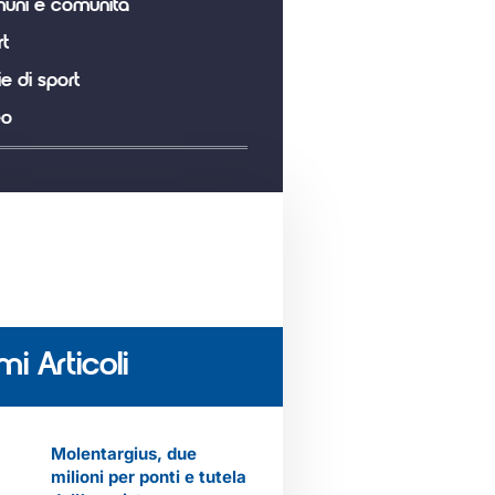
uni e comunità
t
ie di sport
eo
mi Articoli
Molentargius, due
milioni per ponti e tutela