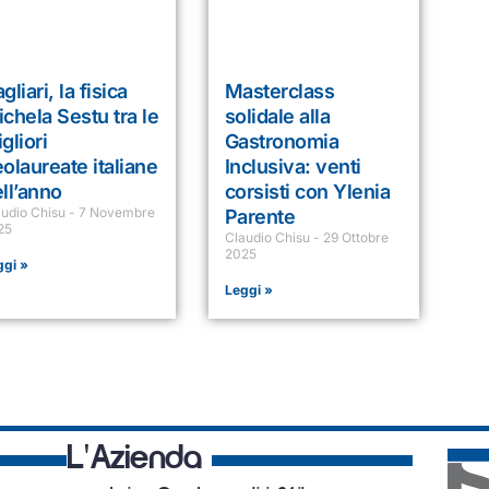
gliari, la fisica
Masterclass
chela Sestu tra le
solidale alla
gliori
Gastronomia
olaureate italiane
Inclusiva: venti
ll’anno
corsisti con Ylenia
audio Chisu
7 Novembre
Parente
25
Claudio Chisu
29 Ottobre
2025
ggi »
Leggi »
L'Azienda