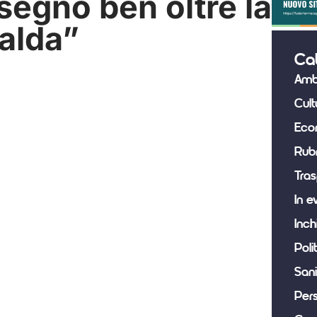
segno ben oltre la
alda”
Ca
Amb
Cult
Eco
Rub
Tras
In e
Inch
Poli
Sani
Per