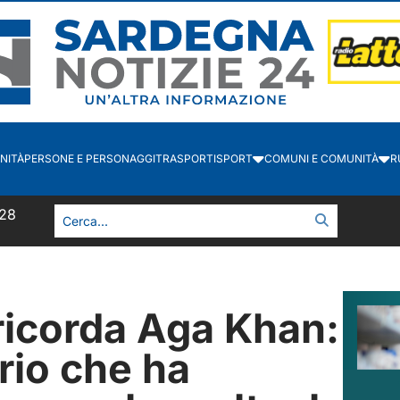
NITÀ
PERSONE E PERSONAGGI
TRASPORTI
SPORT
COMUNI E COMUNITÀ
R
:28
ricorda Aga Khan:
rio che ha