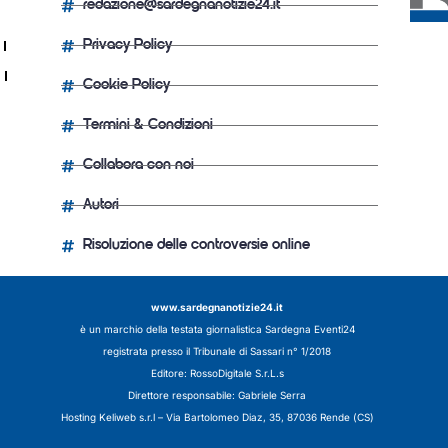
redazione@sardegnanotizie24.it
Privacy Policy
Cookie Policy
Termini & Condizioni
Collabora con noi
Autori
Risoluzione delle controversie online
www.sardegnanotizie24.it
è un marchio della testata giornalistica
Sardegna Eventi24
registrata presso il Tribunale di Sassari n° 1/2018
Editore:
RossoDigitale S.r.L.s
Direttore responsabile: Gabriele Serra
Hosting Keliweb s.r.l – Via Bartolomeo Diaz, 35, 87036 Rende (CS)