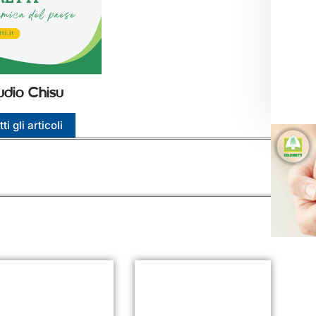
udio Chisu
ti gli articoli