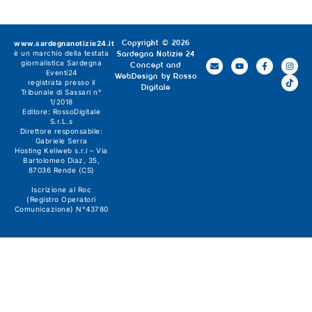
www.sardegnanotizie24.it
Copyright © 2026
è un marchio della testata
Sardegna Notizie 24
giornalistica
Sardegna
Concept and
Eventi24
WebDesign by
Rosso
registrata presso il
Digitale
Tribunale di Sassari n°
1/2018
Editore:
RossoDigitale
S.r.L.s
Direttore responsabile:
Gabriele Serra
Hosting Keliweb s.r.l – Via
Bartolomeo Diaz, 35,
87036 Rende (CS)
Iscrizione al Roc
(Registro Operatori
Comunicazione) N°43780