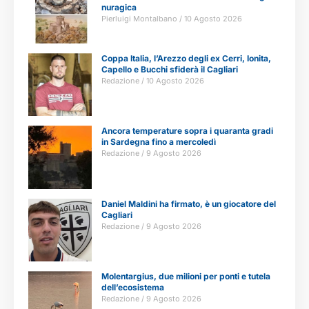
nuragica
Pierluigi Montalbano
10 Agosto 2026
Coppa Italia, l’Arezzo degli ex Cerri, Ionita,
Capello e Bucchi sfiderà il Cagliari
Redazione
10 Agosto 2026
Ancora temperature sopra i quaranta gradi
in Sardegna fino a mercoledì
Redazione
9 Agosto 2026
Daniel Maldini ha firmato, è un giocatore del
Cagliari
Redazione
9 Agosto 2026
Molentargius, due milioni per ponti e tutela
dell’ecosistema
Redazione
9 Agosto 2026