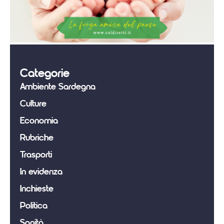
Categorie
Ambiente Sardegna
Culture
Economia
Rubriche
Trasporti
In evidenza
Inchieste
Politica
Sanità