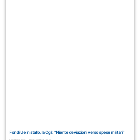
Fondi Ue in stallo, la Cgil: “Niente deviazioni verso spese militari”
Claudio Chisu
11 Novembre 2025