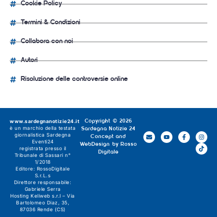
Cookie Policy
Termini & Condizioni
Collabora con noi
Autori
Risoluzione delle controversie online
www.sardegnanotizie24.it
Copyright © 2026
è un marchio della testata
Sardegna Notizie 24
giornalistica
Sardegna
Concept and
Eventi24
WebDesign by
Rosso
registrata presso il
Digitale
Tribunale di Sassari n°
1/2018
Editore:
RossoDigitale
S.r.L.s
Direttore responsabile:
Gabriele Serra
Hosting Keliweb s.r.l – Via
Bartolomeo Diaz, 35,
87036 Rende (CS)