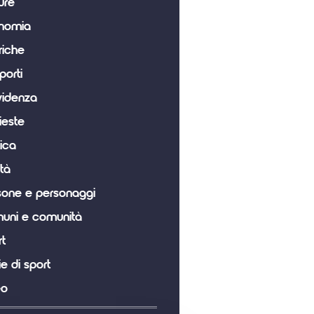
ure
nomia
riche
porti
videnza
ieste
tica
tà
sone e personaggi
uni e comunità
t
ie di sport
eo