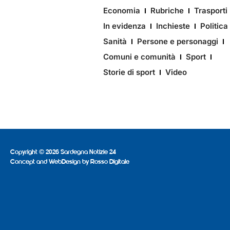
Economia
Rubriche
Trasporti
In evidenza
Inchieste
Politica
Sanità
Persone e personaggi
Comuni e comunità
Sport
Storie di sport
Video
Copyright © 2026 Sardegna Notizie 24
Concept and WebDesign by
Rosso Digitale