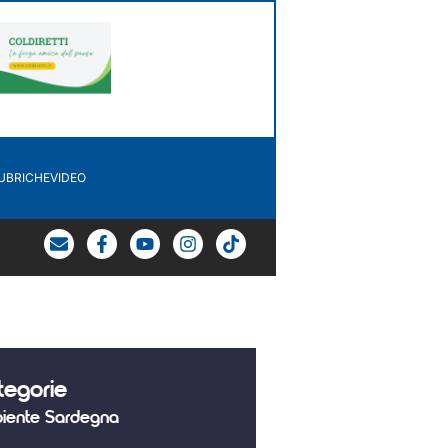
UBRICHE
VIDEO
tegorie
iente Sardegna