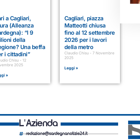
ri a Cagliari,
Cagliari, piazza
ura (Alleanza
Matteotti chiusa
rdegna): “I 9
fino al 12 settembre
lioni della
2026 per i lavori
egione? Una beffa
della metro
Claudio Chisu
7 Novembre
r i cittadini”
2025
audio Chisu
12
vembre 2025
Leggi »
ggi »
L'Azienda
redazione@sardegnanotizie24.it