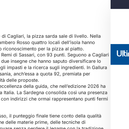
di Cagliari, la pizza sarda sale di livello. Nella
ambero Rosso quattro locali dell’isola hanno
o riconoscimento per la pizza al piatto.
Ulti
è Remi di Sassari, con 93 punti. Seguono a Cagliari
, due insegne che hanno saputo diversificare lo
li impasti e la ricerca sugli ingredienti. In Gallura
ania, anch’essa a quota 92, premiata per
alità delle proposte.
 eccellenza della guida, che nell’edizione 2026 ha
tta Italia. La Sardegna consolida così una presenza
con indirizzi che ormai rappresentano punti fermi
o, il punteggio finale tiene conto della qualità
one delle materie prime, delle tecniche di
nnovare senza perdere il legame con la tradizione.