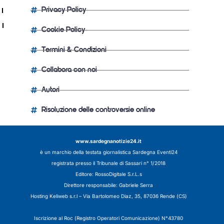
Privacy Policy
Cookie Policy
Termini & Condizioni
Collabora con noi
Autori
Risoluzione delle controversie online
www.sardegnanotizie24.it
è un marchio della testata giornalistica
Sardegna Eventi24
registrata presso il Tribunale di Sassari n° 1/2018
Editore:
RossoDigitale S.r.L.s
Direttore responsabile: Gabriele Serra
Hosting Keliweb s.r.l – Via Bartolomeo Diaz, 35, 87036 Rende (CS)
Iscrizione al Roc (Registro Operatori Comunicazione) N°43780