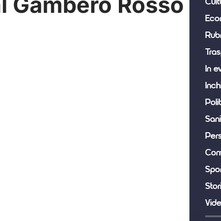
al Gambero Rosso
Cult
Eco
Rub
Tras
In e
Inch
Poli
Sani
Per
Com
Spor
Stor
Vid