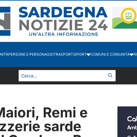
NITÀ
PERSONE E PERSONAGGI
TRASPORTI
SPORT
COMUNI E COMUNITÀ
R
aiori, Remi e
Ca
izzerie sarde
Amb