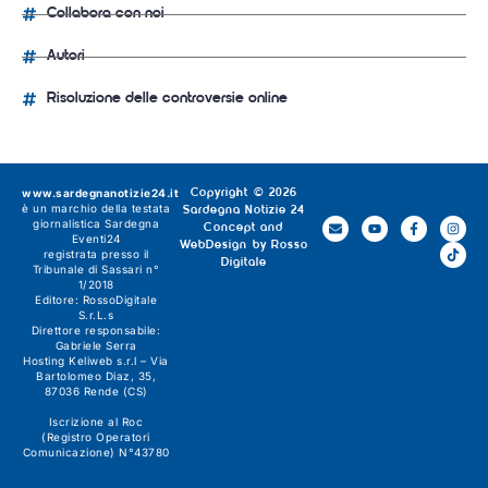
Collabora con noi
Autori
Risoluzione delle controversie online
www.sardegnanotizie24.it
Copyright © 2026
è un marchio della testata
Sardegna Notizie 24
giornalistica
Sardegna
Concept and
Eventi24
WebDesign by
Rosso
registrata presso il
Digitale
Tribunale di Sassari n°
1/2018
Editore:
RossoDigitale
S.r.L.s
Direttore responsabile:
Gabriele Serra
Hosting Keliweb s.r.l – Via
Bartolomeo Diaz, 35,
87036 Rende (CS)
Iscrizione al Roc
(Registro Operatori
Comunicazione) N°43780