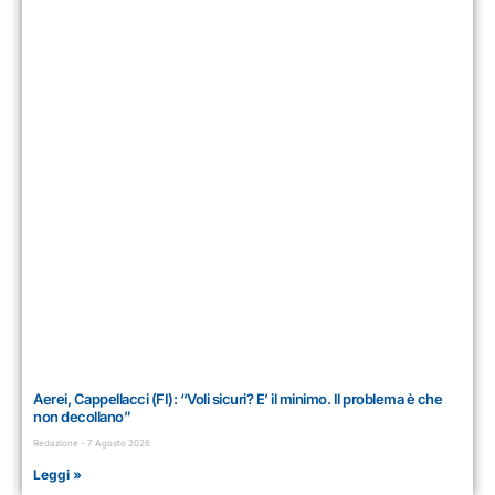
Aerei, Cappellacci (FI): “Voli sicuri? E’ il minimo. Il problema è che
non decollano”
Redazione
7 Agosto 2026
Leggi »