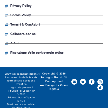
Privacy Policy
Cookie Policy
Termini & Condizioni
Collabora con noi
Autori
Risoluzione delle controversie online
www.sardegnanotizie24.it
Copyright © 2026
è un marchio della testata
Sardegna Notizie 24
giornalistica
Sardegna
Concept and
Eventi24
WebDesign by
Rosso
registrata presso il
Digitale
Tribunale di Sassari n°
1/2018
Editore:
RossoDigitale
S.r.L.s
Direttore responsabile:
Gabriele Serra