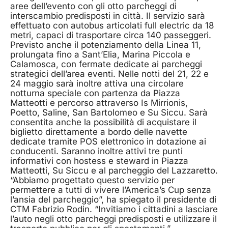
aree dell’evento con gli otto parcheggi di
interscambio predisposti in città. Il servizio sarà
effettuato con autobus articolati full electric da 18
metri, capaci di trasportare circa 140 passeggeri.
Previsto anche il potenziamento della Linea 11,
prolungata fino a Sant’Elia, Marina Piccola e
Calamosca, con fermate dedicate ai parcheggi
strategici dell’area eventi. Nelle notti del 21, 22 e
24 maggio sarà inoltre attiva una circolare
notturna speciale con partenza da Piazza
Matteotti e percorso attraverso Is Mirrionis,
Poetto, Saline, San Bartolomeo e Su Siccu. Sarà
consentita anche la possibilità di acquistare il
biglietto direttamente a bordo delle navette
dedicate tramite POS elettronico in dotazione ai
conducenti. Saranno inoltre attivi tre punti
informativi con hostess e steward in Piazza
Matteotti, Su Siccu e al parcheggio del Lazzaretto.
“Abbiamo progettato questo servizio per
permettere a tutti di vivere l’America’s Cup senza
l’ansia del parcheggio”, ha spiegato il presidente di
CTM Fabrizio Rodin. “Invitiamo i cittadini a lasciare
l’auto negli otto parcheggi predisposti e utilizzare il