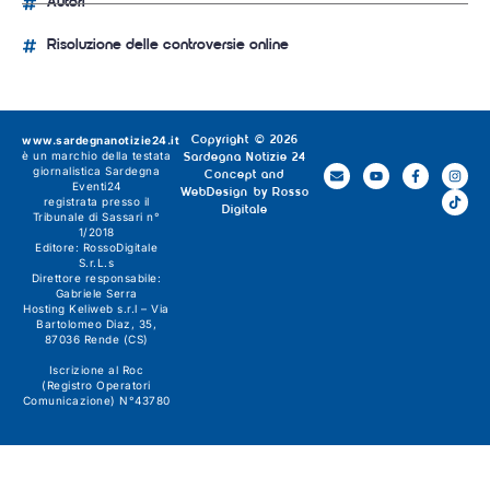
Autori
Risoluzione delle controversie online
www.sardegnanotizie24.it
Copyright © 2026
è un marchio della testata
Sardegna Notizie 24
giornalistica
Sardegna
Concept and
Eventi24
WebDesign by
Rosso
registrata presso il
Digitale
Tribunale di Sassari n°
1/2018
Editore:
RossoDigitale
S.r.L.s
Direttore responsabile:
Gabriele Serra
Hosting Keliweb s.r.l – Via
Bartolomeo Diaz, 35,
87036 Rende (CS)
Iscrizione al Roc
(Registro Operatori
Comunicazione) N°43780