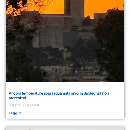
Ancora temperature sopra i quaranta gradi in Sardegna fino a
mercoledì
Redazione
9 Agosto 2026
Leggi »