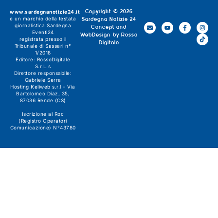
www.sardegnanotizie24.it
Copyright © 2026
è un marchio della testata
Sardegna Notizie 24
giornalistica
Sardegna
Concept and
Eventi24
WebDesign by
Rosso
registrata presso il
Digitale
Tribunale di Sassari n°
1/2018
Editore:
RossoDigitale
S.r.L.s
Direttore responsabile:
Gabriele Serra
Hosting Keliweb s.r.l – Via
Bartolomeo Diaz, 35,
87036 Rende (CS)
Iscrizione al Roc
(Registro Operatori
Comunicazione) N°43780