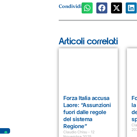
Condividi
Articoli correlati
Forza Italia accusa
Fo
Laore: “Assunzioni
la
fuori dalle regole
de
del sistema
sp
Cl
Regione”
20
Claudio Chisu
12
Novembre 2025