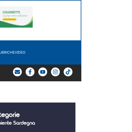
UBRICHE
VIDEO
tegorie
iente Sardegna