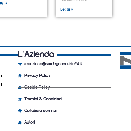
ggi »
Leggi »
L'Azienda
redazione@sardegnanotizie24.it
Privacy Policy
Cookie Policy
Termini & Condizioni
Collabora con noi
Autori