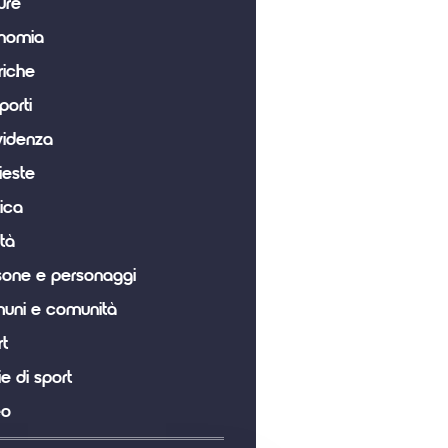
ure
nomia
riche
porti
videnza
ieste
tica
tà
sone e personaggi
uni e comunità
t
ie di sport
eo