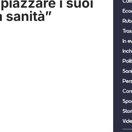
piazzare i suoi
Cult
a sanità”
Eco
Rub
Tras
In e
Inch
Poli
Sani
Per
Com
Spor
Stor
Vid