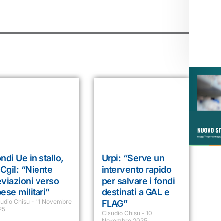
ndi Ue in stallo,
Urpi: “Serve un
 Cgil: “Niente
intervento rapido
viazioni verso
per salvare i fondi
ese militari”
destinati a GAL e
audio Chisu
11 Novembre
FLAG”
25
Claudio Chisu
10
Novembre 2025