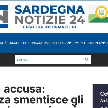
NITÀ
PERSONE E PERSONAGGI
TRASPORTI
SPORT
COMUNI E COMUNITÀ
R
3
) accusa:
Ca
a smentisce gli
Amb