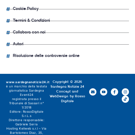
Cookie Policy
Termini & Condizioni
Collabora con noi
Autori
Risoluzione delle controversie online
www.sardegnanotizie24.it
Copyright © 2026
è un marchio della testata
Sardegna Notizie 24
giornalistica
Sardegna
Concept and
Eventi24
WebDesign by
Rosso
registrata presso il
Digitale
Tribunale di Sassari n°
1/2018
Editore:
RossoDigitale
S.r.L.s
Direttore responsabile:
Gabriele Serra
Hosting Keliweb s.r.l – Via
Bartolomeo Diaz, 35,