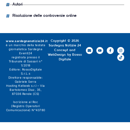
Autori
Risoluzione delle controversie online
www.sardegnanotizie24.it
Copyright © 2026
è un marchio della testata
Sardegna Notizie 24
giornalistica
Sardegna
Concept and
Eventi24
WebDesign by
Rosso
registrata presso il
Digitale
Tribunale di Sassari n°
1/2018
Editore:
RossoDigitale
S.r.L.s
Direttore responsabile:
Gabriele Serra
Hosting Keliweb s.r.l – Via
Bartolomeo Diaz, 35,
87036 Rende (CS)
Iscrizione al Roc
(Registro Operatori
Comunicazione) N°43780