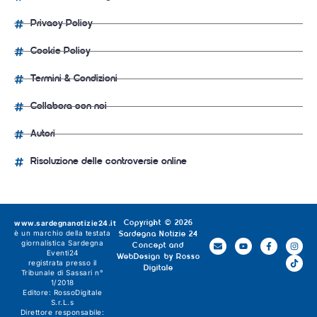
Privacy Policy
Cookie Policy
Termini & Condizioni
Collabora con noi
Autori
Risoluzione delle controversie online
www.sardegnanotizie24.it
Copyright © 2026
è un marchio della testata
Sardegna Notizie 24
giornalistica
Sardegna
Concept and
Eventi24
WebDesign by
Rosso
registrata presso il
Digitale
Tribunale di Sassari n°
1/2018
Editore:
RossoDigitale
S.r.L.s
Direttore responsabile: