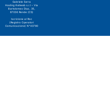
Gabriele Serra
Hosting Keliweb s.r.l – Via
Bartolomeo Diaz, 35,
87036 Rende (CS)
Iscrizione al Roc
(Registro Operatori
Comunicazione) N°43780