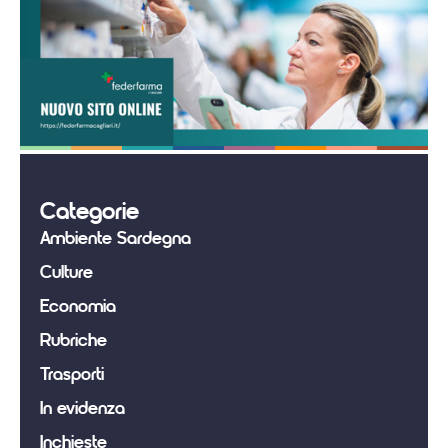
Categorie
Ambiente Sardegna
Culture
Economia
Rubriche
Trasporti
In evidenza
Inchieste