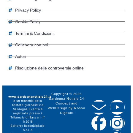
Privacy Policy
Cookie Policy
Termini & Condizioni
Collabora con noi
Autori
Risoluzione delle controversie online
Copyright © 2026
www.sardegnanotizie24.it
Sardegna Notizie 24
è un marchio della
Concept and
testata giornalistica
WebDesign by
Rosso
Sardegna Eventi24
Digitale
registrata presso il
Tribunale di Sassari n°
1/2018
Editore:
RossoDigitale
S.r.L.s