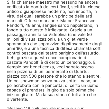
Si fa chiamare maestro ma nessuno ha ancora
verificato la bontà dei certificati, scritti in cinese
antico o giapponese moderno, non importa, in
virtù dei quali sarebbe un principe delle arti
marziali. O forse marziane. Ma per Francesco
Pandolfi, 48 anni, sangue sardo napoletano, in
fondo tutto questo è irrilevante. Grazie a un
passaggio anni fa su Videolina (che vale 50
milioni di visualizzazioni), a un gilet verde
sprammato che sopravvive dignitosamente dagli
anni ’80, e a una tecnica di difesa chiamata soft
control pescata dal teatro parigino dell’assurdo,
beh, grazie a questo ricco campionario di
cazzate Pandolfi è di certo un personaggio. E
riempie per beneficenza, vedi sabato scorso
nella pizzeria di un ipermercato di Quartu,
piazze con 500 persone che lo stanno a sentire.
Un po’ showman senza puzza sotto il naso, un
po’ acrobata con la pancetta, di certo un uomo
capace di prendersi in giro da solo prima che
inizino gli altri. Ma la sua storia è tutt’altro che
divertente.
“Pesavo 118 chili, ero alle medie e alcuni