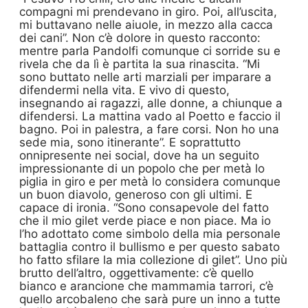
compagni mi prendevano in giro. Poi, all’uscita,
mi buttavano nelle aiuole, in mezzo alla cacca
dei cani”. Non c’è dolore in questo racconto:
mentre parla Pandolfi comunque ci sorride su e
rivela che da lì è partita la sua rinascita. “Mi
sono buttato nelle arti marziali per imparare a
difendermi nella vita. E vivo di questo,
insegnando ai ragazzi, alle donne, a chiunque a
difendersi. La mattina vado al Poetto e faccio il
bagno. Poi in palestra, a fare corsi. Non ho una
sede mia, sono itinerante”. E soprattutto
onnipresente nei social, dove ha un seguito
impressionante di un popolo che per metà lo
piglia in giro e per metà lo considera comunque
un buon diavolo, generoso con gli ultimi. E
capace di ironia. “Sono consapevole del fatto
che il mio gilet verde piace e non piace. Ma io
l’ho adottato come simbolo della mia personale
battaglia contro il bullismo e per questo sabato
ho fatto sfilare la mia collezione di gilet”. Uno più
brutto dell’altro, oggettivamente: c’è quello
bianco e arancione che mammamia tarrori, c’è
quello arcobaleno che sarà pure un inno a tutte