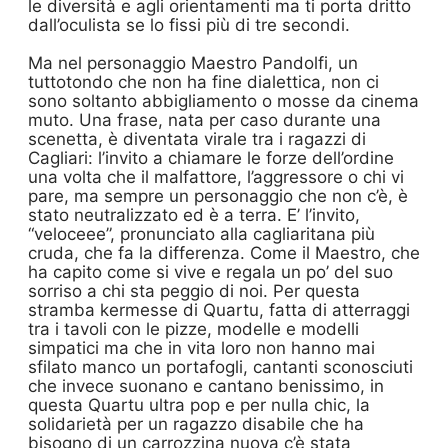
le diversità e agli orientamenti ma ti porta dritto
dall’oculista se lo fissi più di tre secondi.
Ma nel personaggio Maestro Pandolfi, un
tuttotondo che non ha fine dialettica, non ci
sono soltanto abbigliamento o mosse da cinema
muto. Una frase, nata per caso durante una
scenetta, è diventata virale tra i ragazzi di
Cagliari: l’invito a chiamare le forze dell’ordine
una volta che il malfattore, l’aggressore o chi vi
pare, ma sempre un personaggio che non c’è, è
stato neutralizzato ed è a terra. E’ l’invito,
“veloceee”, pronunciato alla cagliaritana più
cruda, che fa la differenza. Come il Maestro, che
ha capito come si vive e regala un po’ del suo
sorriso a chi sta peggio di noi. Per questa
stramba kermesse di Quartu, fatta di atterraggi
tra i tavoli con le pizze, modelle e modelli
simpatici ma che in vita loro non hanno mai
sfilato manco un portafogli, cantanti sconosciuti
che invece suonano e cantano benissimo, in
questa Quartu ultra pop e per nulla chic, la
solidarietà per un ragazzo disabile che ha
bisogno di un carrozzina nuova c’è stata