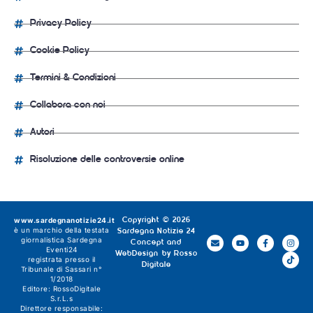
Privacy Policy
Cookie Policy
Termini & Condizioni
Collabora con noi
Autori
Risoluzione delle controversie online
www.sardegnanotizie24.it
Copyright © 2026
è un marchio della testata
Sardegna Notizie 24
giornalistica
Sardegna
Concept and
Eventi24
WebDesign by
Rosso
registrata presso il
Digitale
Tribunale di Sassari n°
1/2018
Editore:
RossoDigitale
S.r.L.s
Direttore responsabile: