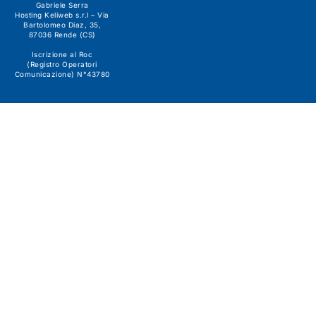
Gabriele Serra
Hosting Keliweb s.r.l – Via
Bartolomeo Diaz, 35,
87036 Rende (CS)
Iscrizione al Roc
(Registro Operatori
Comunicazione) N°43780