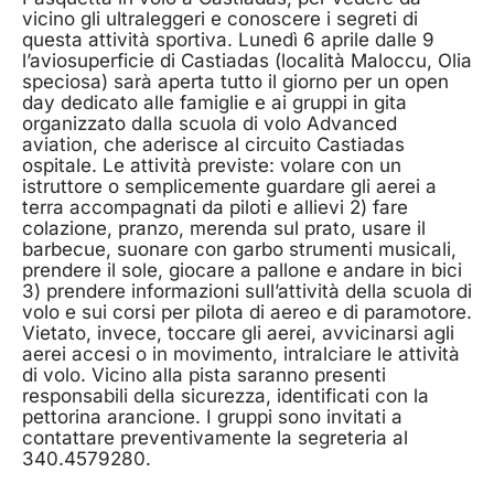
vicino gli ultraleggeri e conoscere i segreti di
questa attività sportiva. Lunedì 6 aprile dalle 9
l’aviosuperficie di Castiadas (località Maloccu, Olia
speciosa) sarà aperta tutto il giorno per un open
day dedicato alle famiglie e ai gruppi in gita
organizzato dalla scuola di volo Advanced
aviation, che aderisce al circuito Castiadas
ospitale. Le attività previste: volare con un
istruttore o semplicemente guardare gli aerei a
terra accompagnati da piloti e allievi 2) fare
colazione, pranzo, merenda sul prato, usare il
barbecue, suonare con garbo strumenti musicali,
prendere il sole, giocare a pallone e andare in bici
3) prendere informazioni sull’attività della scuola di
volo e sui corsi per pilota di aereo e di paramotore.
Vietato, invece, toccare gli aerei, avvicinarsi agli
aerei accesi o in movimento, intralciare le attività
di volo. Vicino alla pista saranno presenti
responsabili della sicurezza, identificati con la
pettorina arancione. I gruppi sono invitati a
contattare preventivamente la segreteria al
340.4579280.