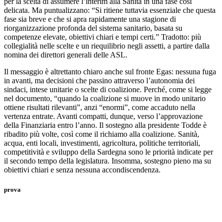
per la scelta di assumere l’interim alla Sanità in una fase così
delicata. Ma puntualizzano: “Si ritiene tuttavia essenziale che questa
fase sia breve e che si apra rapidamente una stagione di
riorganizzazione profonda del sistema sanitario, basata su
competenze elevate, obiettivi chiari e tempi certi.” Tradotto: più
collegialità nelle scelte e un riequilibrio negli assetti, a partire dalla
nomina dei direttori generali delle ASL.
Il messaggio è altrettanto chiaro anche sul fronte Egas: nessuna fuga
in avanti, ma decisioni che passino attraverso l’autonomia dei
sindaci, intese unitarie o scelte di coalizione. Perché, come si legge
nel documento, “quando la coalizione si muove in modo unitario
ottiene risultati rilevanti”, anzi “enormi”, come accaduto nella
vertenza entrate. Avanti compatti, dunque, verso l’approvazione
della Finanziaria entro l’anno. Il sostegno alla presidente Todde è
ribadito più volte, così come il richiamo alla coalizione. Sanità,
acqua, enti locali, investimenti, agricoltura, politiche territoriali,
competitività e sviluppo della Sardegna sono le priorità indicate per
il secondo tempo della legislatura. Insomma, sostegno pieno ma su
obiettivi chiari e senza nessuna accondiscendenza.
prova