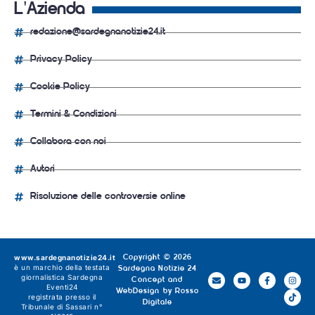
L'Azienda
redazione@sardegnanotizie24.it
Privacy Policy
Cookie Policy
Termini & Condizioni
Collabora con noi
Autori
Risoluzione delle controversie online
www.sardegnanotizie24.it
Copyright © 2026
è un marchio della testata
Sardegna Notizie 24
giornalistica
Sardegna
Concept and
Eventi24
WebDesign by
Rosso
registrata presso il
Digitale
Tribunale di Sassari n°