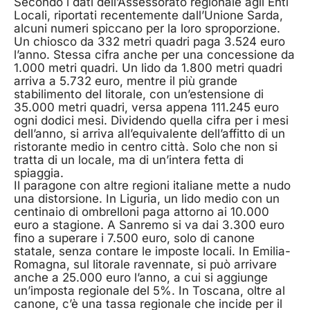
Secondo i dati dell’Assessorato regionale agli Enti
Locali, riportati recentemente dall’Unione Sarda,
alcuni numeri spiccano per la loro sproporzione.
Un chiosco da 332 metri quadri paga 3.524 euro
l’anno. Stessa cifra anche per una concessione da
1.000 metri quadri. Un lido da 1.800 metri quadri
arriva a 5.732 euro, mentre il più grande
stabilimento del litorale, con un’estensione di
35.000 metri quadri, versa appena 111.245 euro
ogni dodici mesi. Dividendo quella cifra per i mesi
dell’anno, si arriva all’equivalente dell’affitto di un
ristorante medio in centro città. Solo che non si
tratta di un locale, ma di un’intera fetta di
spiaggia.
Il paragone con altre regioni italiane mette a nudo
una distorsione. In Liguria, un lido medio con un
centinaio di ombrelloni paga attorno ai 10.000
euro a stagione. A Sanremo si va dai 3.300 euro
fino a superare i 7.500 euro, solo di canone
statale, senza contare le imposte locali. In Emilia-
Romagna, sul litorale ravennate, si può arrivare
anche a 25.000 euro l’anno, a cui si aggiunge
un’imposta regionale del 5%. In Toscana, oltre al
canone, c’è una tassa regionale che incide per il