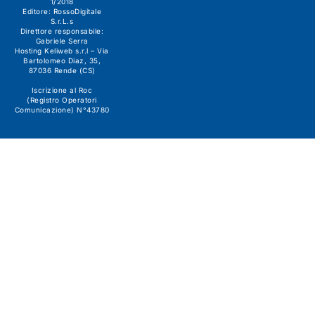
1/2018
Editore:
RossoDigitale
S.r.L.s
Direttore responsabile:
Gabriele Serra
Hosting Keliweb s.r.l – Via
Bartolomeo Diaz, 35,
87036 Rende (CS)
Iscrizione al Roc
(Registro Operatori
Comunicazione) N°43780