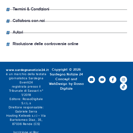
Termini & Condizioni
Collabora con noi
Autori
Risoluzione delle controversie online
www.sardegnanotizie24.it
Copyright © 2026
è un marchio della testata
Sardegna Notizie 24
giornalistica
Sardegna
Concept and
Eventi24
WebDesign by
Rosso
registrata presso il
Digitale
Tribunale di Sassari n°
1/2018
Editore:
RossoDigitale
S.r.L.s
Direttore responsabile:
Gabriele Serra
Hosting Keliweb s.r.l – Via
Bartolomeo Diaz, 35,
87036 Rende (CS)
Iscrizione al Roc