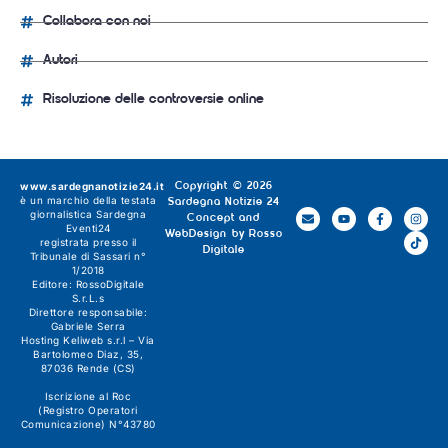
Collabora con noi
Autori
Risoluzione delle controversie online
www.sardegnanotizie24.it
Copyright © 2026
è un marchio della testata
Sardegna Notizie 24
giornalistica
Sardegna
Concept and
Eventi24
WebDesign by
Rosso
registrata presso il
Digitale
Tribunale di Sassari n°
1/2018
Editore:
RossoDigitale
S.r.L.s
Direttore responsabile:
Gabriele Serra
Hosting Keliweb s.r.l – Via
Bartolomeo Diaz, 35,
87036 Rende (CS)
Iscrizione al Roc
(Registro Operatori
Comunicazione) N°43780