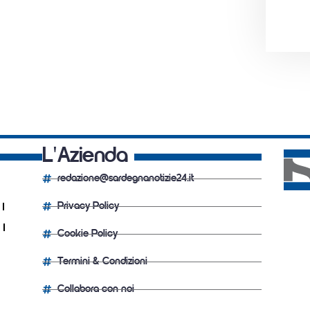
L'Azienda
redazione@sardegnanotizie24.it
Privacy Policy
Cookie Policy
Termini & Condizioni
Collabora con noi