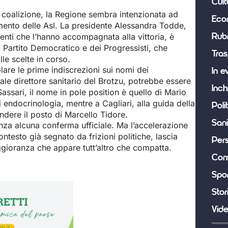
Cult
a coalizione, la Regione sembra intenzionata ad
Eco
mento delle Asl. La presidente Alessandra Todde,
nti che l’hanno accompagnata alla vittoria, è
Rub
l Partito Democratico e dei Progressisti, che
Tras
le scelte in corso.
are le prime indiscrezioni sui nomi dei
In e
le direttore sanitario del Brotzu, potrebbe essere
Inch
Sassari, il nome in pole position è quello di Mario
i endocrinologia, mentre a Cagliari, alla guida della
Poli
ndere il posto di Marcello Tidore.
Sani
senza alcuna conferma ufficiale. Ma l’accelerazione
ntesto già segnato da frizioni politiche, lascia
Per
gioranza che appare tutt’altro che compatta.
Com
Spor
Stor
Vid