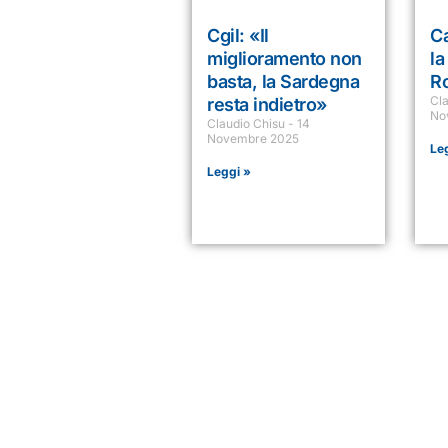
Cgil: «Il
Ca
miglioramento non
la
basta, la Sardegna
R
Cl
resta indietro»
No
Claudio Chisu
14
Novembre 2025
Le
Leggi »