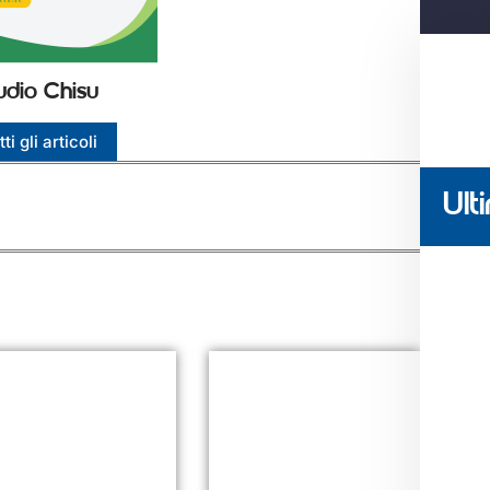
udio Chisu
ti gli articoli
Ulti