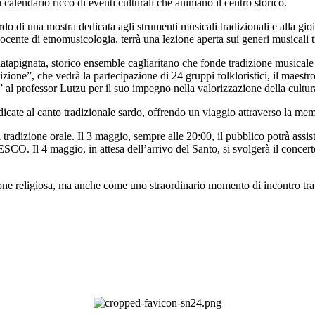
calendario ricco di eventi culturali che animano il centro storico.
o di una mostra dedicata agli strumenti musicali tradizionali e alla gioi
cente di etnomusicologia, terrà una lezione aperta sui generi musicali tr
 Ratapignata, storico ensemble cagliaritano che fonde tradizione musical
ione”, che vedrà la partecipazione di 24 gruppi folkloristici, il maestr
” al professor Lutzu per il suo impegno nella valorizzazione della cultur
icate al canto tradizionale sardo, offrendo un viaggio attraverso la mem
tradizione orale. Il 3 maggio, sempre alle 20:00, il pubblico potrà assis
O. Il 4 maggio, in attesa dell’arrivo del Santo, si svolgerà il concert
ne religiosa, ma anche come uno straordinario momento di incontro tra p