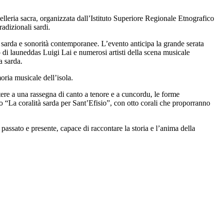
elleria sacra, organizzata dall’Istituto Superiore Regionale Etnografico
adizionali sardi.
e sarda e sonorità contemporanee. L’evento anticipa la grande serata
o di launeddas Luigi Lai e numerosi artisti della scena musicale
a sarda.
oria musicale dell’isola.
tere a una rassegna di canto a tenore e a cuncordu, le forme
o “La coralità sarda per Sant’Efisio”, con otto corali che proporranno
assato e presente, capace di raccontare la storia e l’anima della