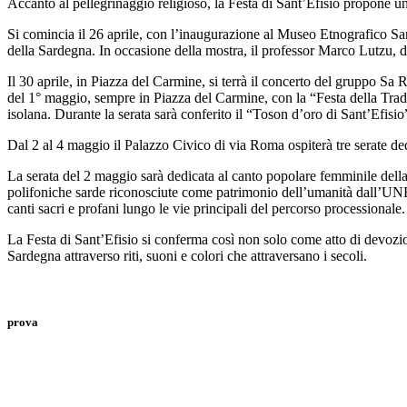
Accanto al pellegrinaggio religioso, la Festa di Sant’Efisio propone un 
Si comincia il 26 aprile, con l’inaugurazione al Museo Etnografico Sard
della Sardegna. In occasione della mostra, il professor Marco Lutzu, do
Il 30 aprile, in Piazza del Carmine, si terrà il concerto del gruppo Sa
del 1° maggio, sempre in Piazza del Carmine, con la “Festa della Tradiz
isolana. Durante la serata sarà conferito il “Toson d’oro di Sant’Efisio
Dal 2 al 4 maggio il Palazzo Civico di via Roma ospiterà tre serate ded
La serata del 2 maggio sarà dedicata al canto popolare femminile della 
polifoniche sarde riconosciute come patrimonio dell’umanità dall’UNESC
canti sacri e profani lungo le vie principali del percorso processionale.
La Festa di Sant’Efisio si conferma così non solo come atto di devozio
Sardegna attraverso riti, suoni e colori che attraversano i secoli.
prova