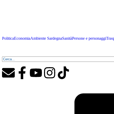
Politica
Economia
Ambiente Sardegna
Sanità
Persone e personaggi
Tras
Venerdì, 7 Agosto 2026 - 2:37:37