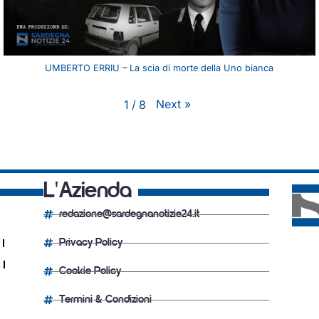
UMBERTO ERRIU – La scia di morte della Uno bianca
Next
»
1
/
8
L'Azienda
redazione@sardegnanotizie24.it
Privacy Policy
Cookie Policy
Termini & Condizioni