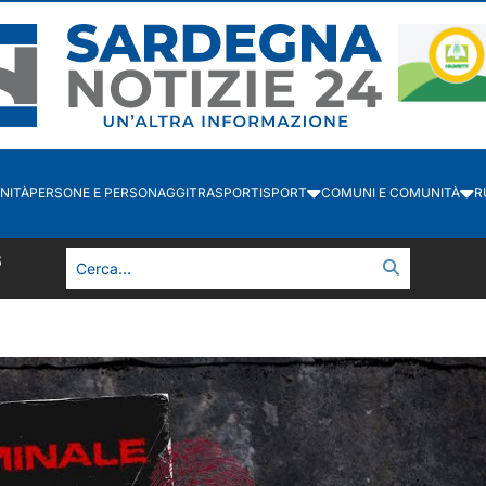
NITÀ
PERSONE E PERSONAGGI
TRASPORTI
SPORT
COMUNI E COMUNITÀ
R
4