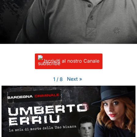
Iscriviti al nostro Canale
Next
»
1
/
8