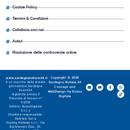
Cookie Policy
Termini & Condizioni
Collabora con noi
Autori
Risoluzione delle controversie online
www.sardegnanotizie24.it
Copyright © 2026
è un marchio della testata
Sardegna Notizie 24
giornalistica
Sardegna
Concept and
Eventi24
WebDesign by
Rosso
registrata presso il
Digitale
Tribunale di Sassari n°
1/2018
Editore:
RossoDigitale
S.r.L.s
Direttore responsabile:
Gabriele Serra
Hosting Keliweb s.r.l – Via
Bartolomeo Diaz, 35,