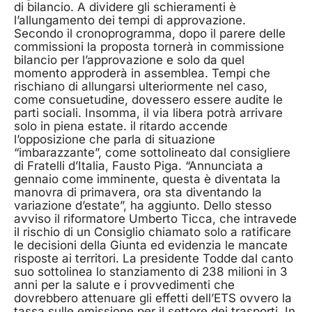
di bilancio. A dividere gli schieramenti è
l’allungamento dei tempi di approvazione.
Secondo il cronoprogramma, dopo il parere delle
commissioni la proposta tornerà in commissione
bilancio per l’approvazione e solo da quel
momento approderà in assemblea. Tempi che
rischiano di allungarsi ulteriormente nel caso,
come consuetudine, dovessero essere audite le
parti sociali. Insomma, il via libera potrà arrivare
solo in piena estate. il ritardo accende
l’opposizione che parla di situazione
“imbarazzante”, come sottolineato dal consigliere
di Fratelli d’Italia, Fausto Piga. “Annunciata a
gennaio come imminente, questa è diventata la
manovra di primavera, ora sta diventando la
variazione d’estate”, ha aggiunto. Dello stesso
avviso il riformatore Umberto Ticca, che intravede
il rischio di un Consiglio chiamato solo a ratificare
le decisioni della Giunta ed evidenzia le mancate
risposte ai territori. La presidente Todde dal canto
suo sottolinea lo stanziamento di 238 milioni in 3
anni per la salute e i provvedimenti che
dovrebbero attenuare gli effetti dell’ETS ovvero la
tassa sulle emissione per il settore dei trasporti. In