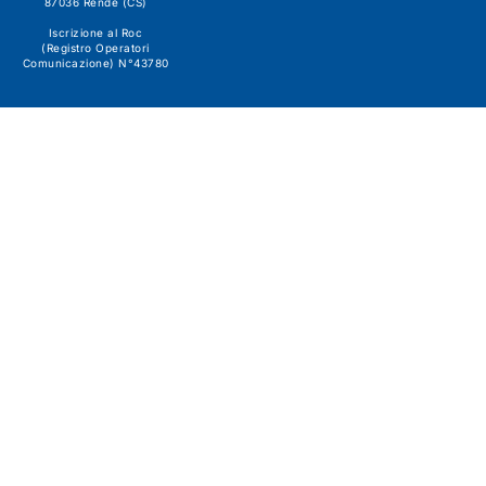
87036 Rende (CS)
Iscrizione al Roc
(Registro Operatori
Comunicazione) N°43780