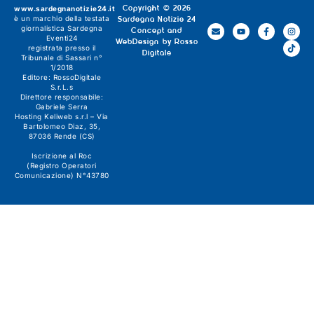
www.sardegnanotizie24.it
Copyright © 2026
è un marchio della testata
Sardegna Notizie 24
giornalistica
Sardegna
Concept and
Eventi24
WebDesign by
Rosso
registrata presso il
Digitale
Tribunale di Sassari n°
1/2018
Editore:
RossoDigitale
S.r.L.s
Direttore responsabile:
Gabriele Serra
Hosting Keliweb s.r.l – Via
Bartolomeo Diaz, 35,
87036 Rende (CS)
Iscrizione al Roc
(Registro Operatori
Comunicazione) N°43780