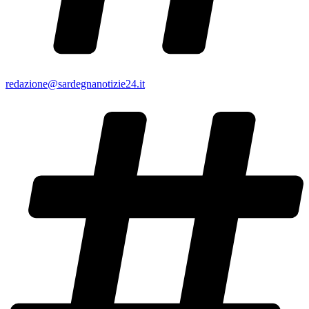
redazione@sardegnanotizie24.it