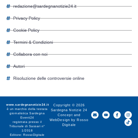
redazione@sardegnanotizie24.it
Privacy Policy
Cookie Policy
Termini & Condizioni
Collabora con noi
Autori
Risoluzione delle controversie online
www.sardegnanotizie24.it
Copyright © 2026
è un marchio della testata
Sardegna Notizie 24
giornalistica
Sardegna
Concept and
Eventi24
WebDesign by
Rosso
registrata presso il
Digitale
Tribunale di Sassari n°
1/2018
Editore:
RossoDigitale