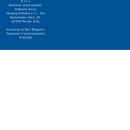
S.r.L.s
Direttore responsabile:
Gabriele Serra
Hosting Keliweb s.r.l – Via
Bartolomeo Diaz, 35,
87036 Rende (CS)
Iscrizione al Roc (Registro
Operatori Comunicazione)
N°43780