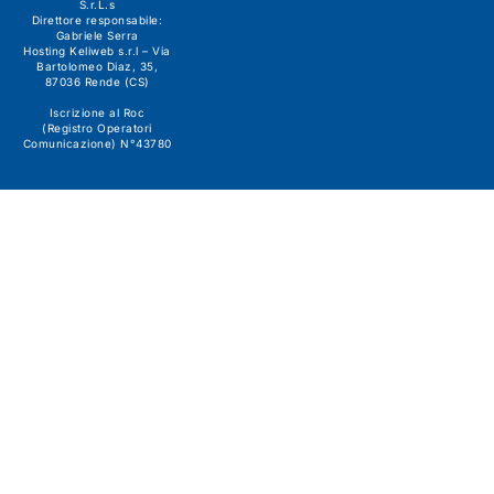
S.r.L.s
Direttore responsabile:
Gabriele Serra
Hosting Keliweb s.r.l – Via
Bartolomeo Diaz, 35,
87036 Rende (CS)
Iscrizione al Roc
(Registro Operatori
Comunicazione) N°43780