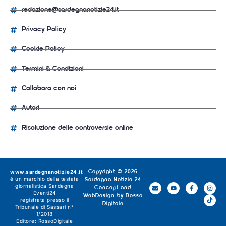
redazione@sardegnanotizie24.it
Privacy Policy
Cookie Policy
Termini & Condizioni
Collabora con noi
Autori
Risoluzione delle controversie online
www.sardegnanotizie24.it
Copyright © 2026
è un marchio della testata
Sardegna Notizie 24
giornalistica
Sardegna
Concept and
Eventi24
WebDesign by
Rosso
registrata presso il
Digitale
Tribunale di Sassari n°
1/2018
Editore:
RossoDigitale