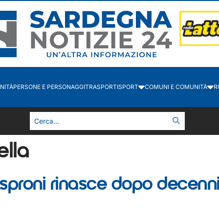
NITÀ
PERSONE E PERSONAGGI
TRASPORTI
SPORT
COMUNI E COMUNITÀ
R
ella
o Asproni rinasce dopo decen