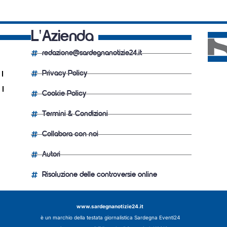
L'Azienda
redazione@sardegnanotizie24.it
Privacy Policy
Cookie Policy
Termini & Condizioni
Collabora con noi
Autori
Risoluzione delle controversie online
www.sardegnanotizie24.it
è un marchio della testata giornalistica
Sardegna Eventi24