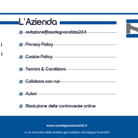
L'Azienda
redazione@sardegnanotizie24.it
Privacy Policy
Cookie Policy
Termini & Condizioni
Collabora con noi
Autori
Risoluzione delle controversie online
www.sardegnanotizie24.it
è un marchio della testata giornalistica
Sardegna Eventi24