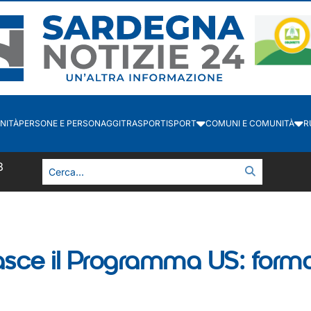
NITÀ
PERSONE E PERSONAGGI
TRASPORTI
SPORT
COMUNI E COMUNITÀ
R
8
asce il Programma US: formaz