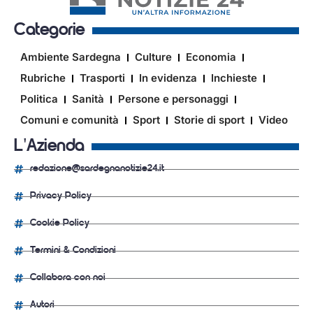
Categorie
Ambiente Sardegna
Culture
Economia
Rubriche
Trasporti
In evidenza
Inchieste
Politica
Sanità
Persone e personaggi
Comuni e comunità
Sport
Storie di sport
Video
L'Azienda
redazione@sardegnanotizie24.it
Privacy Policy
Cookie Policy
Termini & Condizioni
Collabora con noi
Autori