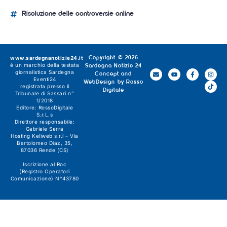
Risoluzione delle controversie online
www.sardegnanotizie24.it
Copyright © 2026
è un marchio della testata
Sardegna Notizie 24
giornalistica
Sardegna
Concept and
Eventi24
WebDesign by
Rosso
registrata presso il
Digitale
Tribunale di Sassari n°
1/2018
Editore:
RossoDigitale
S.r.L.s
Direttore responsabile:
Gabriele Serra
Hosting Keliweb s.r.l – Via
Bartolomeo Diaz, 35,
87036 Rende (CS)
Iscrizione al Roc
(Registro Operatori
Comunicazione) N°43780